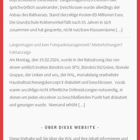
sprichwörtlich auseinander; beschlossen wurde allerdings der
Anbau des Rathauses. Stand derzeitige Kosten 89 Millionen Euro.
Die Grundschule Krähenwinkel fällt nach 55 Jahren in sich
zusammen und hat gesperrte, nicht nutzbare Klassenräume […]
Langenhagen und kein Fuhrparkmanagement? Mieterhöhungen?
Fehlanzeige
Am Montag, den 19.02.2024, wurde in der Ratssitzung das von
einem wirklich breiten Bündnis von SPD, Bündnis 90/Grüne, liberale
Gruppe, der Linken und uns, der WAL, monatelang erarbeitete
Haushaltssicherungskonzept II diskutiert und beschlossen. Vorab
waren unzählige nicht öffentliche Onlinesitzungen notwendig, in
denen um jeden einzelnen zu beschließenden Punkt hart diskutiert
und gerungen wurde. Niemand erhöht […]
ÜBER DIESE WEBSITE
Diese Website soll Sie über die WAL und ihre Arbeit informieren und