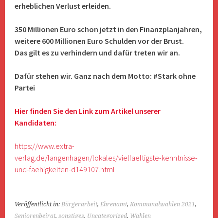
erheblichen Verlust erleiden.
350 Millionen Euro schon jetzt in den Finanzplanjahren,
weitere 600 Millionen Euro Schulden vor der Brust.
Das gilt es zu verhindern und dafür treten wir an.
Dafür stehen wir. Ganz nach dem Motto: #Stark ohne
Partei
Hier finden Sie den Link zum Artikel unserer
Kandidaten:
https://www.extra-
verlag.de/langenhagen/lokales/vielfaeltigste-kenntnisse-
und-faehigkeiten-d149107.html
Veröffentlicht in:
Bürgerarbeit
,
Ehrenamt
,
Kommunalwahlen 2021
,
Seniorenbeirat
,
sonstiges
,
Uncategorized
,
Wahlen