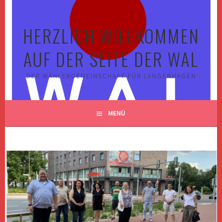
Springe
zum
HERZLICH WILLKOMMEN
Inhalt
AUF DER SEITE DER WAL
DER WÄHLERGEMEINSCHAFT FÜR LANGENHAGEN
MENÜ