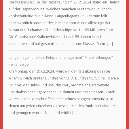
Die Wasserwelt. Bei der Ratssitzung am 23.09.2024 stand ein Thema
auf der Tagesordnung, welches manchen Bürger wohl nur noch
kopfschüttelnd zurücklässt. Langenhagens IGS-Zentrum fällt
sprichwörtlich auseinander; beschlossen wurde allerdings der
Anbau des Rathauses. Stand derzeitige Kosten 89 Millionen Euro.
Die Grundschule Krähenwinkel fällt nach 55 Jahren in sich
zusammen und hat gesperrte, nicht nutzbare Klassenräume […]
Langenhagen und kein Fuhrparkmanagement? Mieterhöhungen?
Fehlanzeige
Am Montag, den 19.02.2024, wurde in der Ratssitzung das von
einem wirklich breiten Bündnis von SPD, Bündnis 90/Grüne, liberale
Gruppe, der Linken und uns, der WAL, monatelang erarbeitete
Haushaltssicherungskonzept II diskutiert und beschlossen. Vorab
waren unzählige nicht öffentliche Onlinesitzungen notwendig, in
denen um jeden einzelnen zu beschließenden Punkt hart diskutiert
und gerungen wurde. Niemand erhöht […]