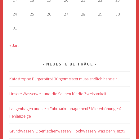
17
18
19
20
21
22
23
24
25
26
27
28
29
30
31
« Jan.
NEUESTE BEITRÄGE
Katastrophe Bürgerbüro! Bürgermeister muss endlich handeln!
Unsere Wasserwelt und die Saunen für die Zweisamkeit
Langenhagen und kein Fuhrparkmanagement? Mieterhöhungen?
Fehlanzeige
Grundwasser? Oberflächenwasser? Hochwasser? Was denn jetzt?