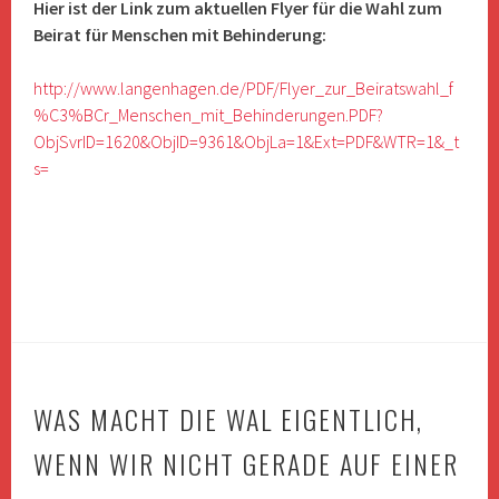
Hier ist der Link zum aktuellen Flyer für die Wahl zum
Beirat für Menschen mit Behinderung:
http://www.langenhagen.de/PDF/Flyer_zur_Beiratswahl_f
%C3%BCr_Menschen_mit_Behinderungen.PDF?
ObjSvrID=1620&ObjID=9361&ObjLa=1&Ext=PDF&WTR=1&_t
s=
WAS MACHT DIE WAL EIGENTLICH,
WENN WIR NICHT GERADE AUF EINER