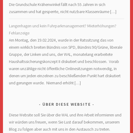
Die Grundschule Krähenwinkel fällt nach 55 Jahren in sich
zusammen und hat gesperrte, nicht nutzbare Klassenräume […]
Langenhagen und kein Fuhrparkmanagement? Mieterhöhungen?
Fehlanzeige
Am Montag, den 19.02.2024, wurde in der Ratssitzung das von
einem wirklich breiten Bündnis von SPD, Bündnis 90/Grüne, liberale
Gruppe, der Linken und uns, der WAL, monatelang erarbeitete
Haushaltssicherungskonzept II diskutiert und beschlossen. Vorab
waren unzählige nicht öffentliche Onlinesitzungen notwendig, in
denen um jeden einzelnen zu beschließenden Punkt hart diskutiert
und gerungen wurde. Niemand erhöht […]
ÜBER DIESE WEBSITE
Diese Website soll Sie über die WAL und ihre Arbeit informieren und
wir würden uns freuen, wenn Sie Lust darauf bekommen, unserem
Blog zu folgen aber auch mit uns in den Austausch zu treten.