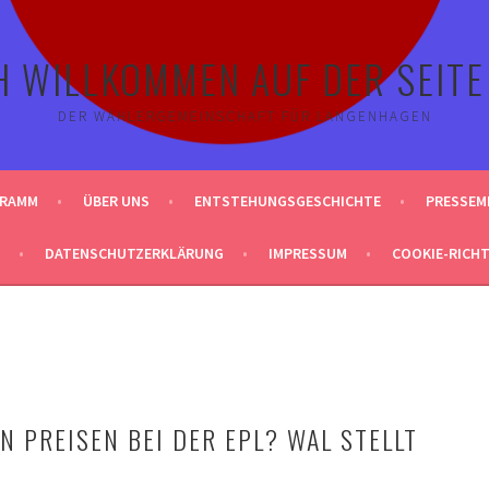
H WILLKOMMEN AUF DER SEITE
DER WÄHLERGEMEINSCHAFT FÜR LANGENHAGEN
GRAMM
ÜBER UNS
ENTSTEHUNGSGESCHICHTE
PRESSEM
DATENSCHUTZERKLÄRUNG
IMPRESSUM
COOKIE-RICHTL
N PREISEN BEI DER EPL? WAL STELLT