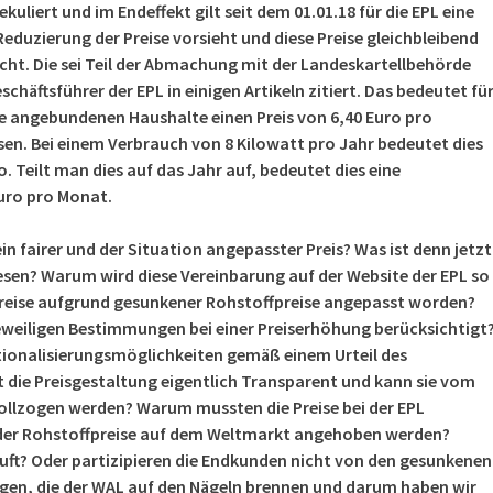
kuliert und im Endeffekt gilt seit dem 01.01.18 für die EPL eine
 Reduzierung der Preise vorsieht und diese Preise gleichbleibend
icht. Die sei Teil der Abmachung mit der Landeskartellbehörde
chäftsführer der EPL in einigen Artikeln zitiert. Das bedeutet fü
le angebundenen Haushalte einen Preis von 6,40 Euro pro
en. Bei einem Verbrauch von 8 Kilowatt pro Jahr bedeutet dies
ro. Teilt man dies auf das Jahr auf, bedeutet dies eine
uro pro Monat.
ein fairer und der Situation angepasster Preis? Was ist denn jetzt
wesen? Warum wird diese Vereinbarung auf der Website der EPL so
 Preise aufgrund gesunkener Rohstoffpreise angepasst worden?
jeweiligen Bestimmungen bei einer Preiserhöhung berücksichtigt
tionalisierungsmöglichkeiten gemäß einem Urteil des
t die Preisgestaltung eigentlich Transparent und kann sie vom
llzogen werden? Warum mussten die Preise bei der EPL
nder Rohstoffpreise auf dem Weltmarkt angehoben werden?
uft? Oder partizipieren die Endkunden nicht von den gesunkenen
ragen, die der WAL auf den Nägeln brennen und darum haben wir