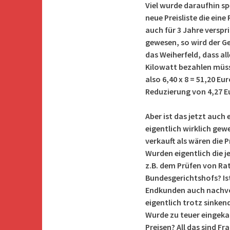
Viel wurde daraufhin spe
neue Preisliste die eine
auch für 3 Jahre verspr
gewesen, so wird der Ges
das
Weiherfeld, dass al
Kilowatt bezahlen müss
also 6,40 x 8 = 51,20 Eu
Reduzierung von 4,27 E
Aber ist das jetzt auch 
eigentlich wirklich ge
verkauft als wären die
Wurden eigentlich die 
z.B. dem Prüfen von Ra
Bundesgerichtshofs? Is
Endkunden auch nachvo
eigentlich trotz sinke
Wurde zu teuer eingeka
Preisen? All das sind F