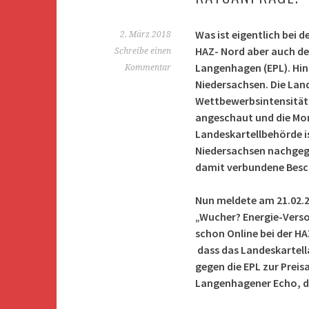
Was ist eigentlich bei d
2. März 2018
HAZ- Nord aber auch d
Schreibe einen
Langenhagen (EPL). Hin
Kommentar
Niedersachsen. Die Lan
Wettbewerbsintensität 
angeschaut und die Mo
Landeskartellbehörde i
Niedersachsen nachgeg
damit verbundene Bes
Nun meldete am 21.02.20
„Wucher? Energie-Verso
schon Online bei der HAZ
dass das Landeskartell
gegen die EPL zur Preis
Langenhagener Echo, d