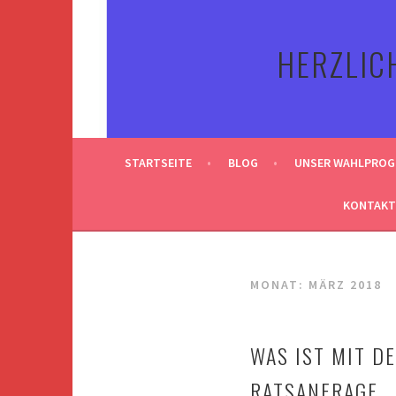
Springe
zum
HERZLIC
Inhalt
STARTSEITE
BLOG
UNSER WAHLPRO
KONTAKT
MONAT:
MÄRZ 2018
WAS IST MIT DE
RATSANFRAGE.