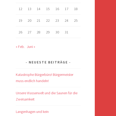
12
13
14
15
16
17
18
19
20
21
22
23
24
25
26
27
28
29
30
31
« Feb.
Juni »
NEUESTE BEITRÄGE
Katastrophe Bürgerbüro! Bürgermeister
muss endlich handeln!
Unsere Wasserwelt und die Saunen für die
Zweisamkeit
Langenhagen und kein