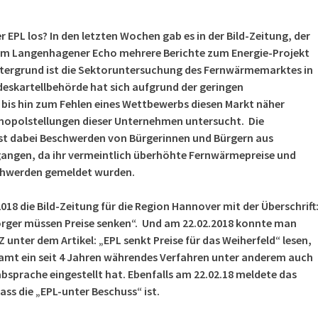
er EPL los? In den letzten Wochen gab es in der Bild-Zeitung, der
em Langenhagener Echo mehrere Berichte zum Energie-Projekt
tergrund ist die Sektoruntersuchung des Fernwärmemarktes in
deskartellbehörde hat sich aufgrund der geringen
bis hin zum Fehlen eines Wettbewerbs diesen Markt näher
nopolstellungen dieser Unternehmen untersucht. Die
st dabei Beschwerden von Bürgerinnen und Bürgern aus
angen, da ihr vermeintlich überhöhte Fernwärmepreise und
chwerden gemeldet wurden.
18 die Bild-Zeitung für die Region Hannover mit der Überschrift
rger müssen Preise senken“. Und am 22.02.2018 konnte man
 unter dem Artikel: „EPL senkt Preise für das Weiherfeld“ lesen,
amt ein seit 4 Jahren währendes Verfahren unter anderem auch
absprache eingestellt hat. Ebenfalls am 22.02.18 meldete das
ass die „EPL-unter
Beschuss“ ist.