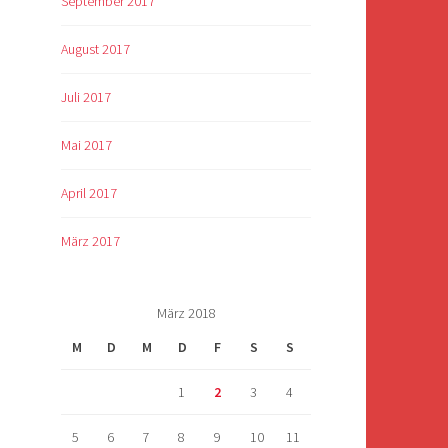
September 2017
August 2017
Juli 2017
Mai 2017
April 2017
März 2017
März 2018
M
D
M
D
F
S
S
1
2
3
4
5
6
7
8
9
10
11