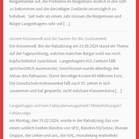
Bürgermeister auf, die Probleme im Bürgerbüro endlich in den Griff
zu bekommen und die derzeitigen Zustände unverzüglich zu
beheben. Seit mehr als einem Jahr müssen die Bürgerinnen und
Bürger Langenhagens sehr viel […]
Unsere Wasserwelt und die Saunen für die Zweisamkeit
Die Wasserwelt. Bei der Ratssitzung am 23.09.2024 stand ein Thema
auf der Tagesordnung, welches manchen Bürger wohl nur noch
kopfschüttelnd zurücklässt. Langenhagens IGS-Zentrum fällt
sprichwörtlich auseinander; beschlossen wurde allerdings der
Anbau des Rathauses. Stand derzeitige Kosten 89 Millionen Euro.
Die Grundschule Krähenwinkel fällt nach 55 Jahren in sich
zusammen und hat gesperrte, nicht nutzbare Klassenräume […]
Langenhagen und kein Fuhrparkmanagement? Mieterhöhungen?
Fehlanzeige
Am Montag, den 19.02.2024, wurde in der Ratssitzung das von
einem wirklich breiten Bündnis von SPD, Bündnis 90/Grüne, liberale
Gruppe, der Linken und uns, der WAL, monatelang erarbeitete