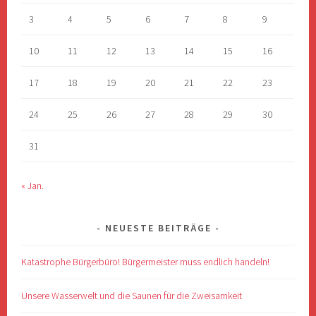
3
4
5
6
7
8
9
10
11
12
13
14
15
16
17
18
19
20
21
22
23
24
25
26
27
28
29
30
31
« Jan.
NEUESTE BEITRÄGE
Katastrophe Bürgerbüro! Bürgermeister muss endlich handeln!
Unsere Wasserwelt und die Saunen für die Zweisamkeit