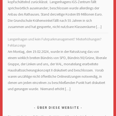
kopfschüttelnd zurücklässt. Langenhagens IGS-Zentrum fällt
sprichwörtlich auseinander; beschlossen wurde allerdings der
Anbau des Rathauses. Stand derzeitige Kosten 89 Millionen Euro.
Die Grundschule Krähenwinkel fällt nach 55 Jahren in sich
zusammen und hat gesperrte, nicht nutzbare Klassenräume […]
Langenhagen und kein Fuhrparkmanagement? Mieterhöhungen?
Fehlanzeige
Am Montag, den 19.02.2024, wurde in der Ratssitzung das von
einem wirklich breiten Bündnis von SPD, Bündnis 90/Grüne, liberale
Gruppe, der Linken und uns, der WAL, monatelang erarbeitete
Haushaltssicherungskonzept II diskutiert und beschlossen. Vorab
waren unzählige nicht öffentliche Onlinesitzungen notwendig, in
denen um jeden einzelnen zu beschließenden Punkt hart diskutiert
und gerungen wurde. Niemand erhöht […]
ÜBER DIESE WEBSITE