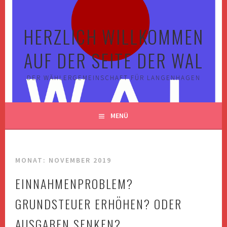
Springe
zum
HERZLICH WILLKOMMEN
Inhalt
AUF DER SEITE DER WAL
DER WÄHLERGEMEINSCHAFT FÜR LANGENHAGEN
MENÜ
MONAT:
NOVEMBER 2019
EINNAHMENPROBLEM?
GRUNDSTEUER ERHÖHEN? ODER
AUSGABEN SENKEN?