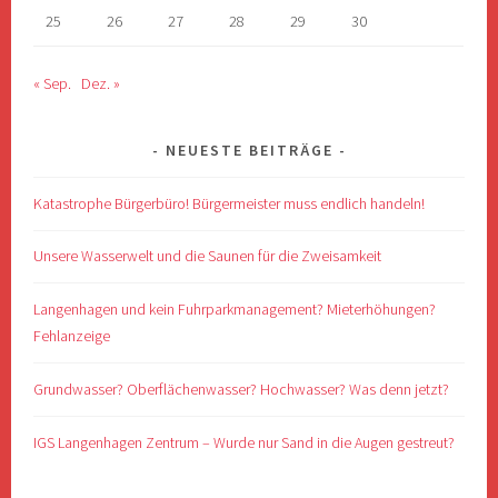
25
26
27
28
29
30
« Sep.
Dez. »
NEUESTE BEITRÄGE
Katastrophe Bürgerbüro! Bürgermeister muss endlich handeln!
Unsere Wasserwelt und die Saunen für die Zweisamkeit
Langenhagen und kein Fuhrparkmanagement? Mieterhöhungen?
Fehlanzeige
Grundwasser? Oberflächenwasser? Hochwasser? Was denn jetzt?
IGS Langenhagen Zentrum – Wurde nur Sand in die Augen gestreut?