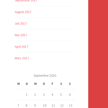
September 2017
August 2017
Juli 2017
Mai 2017
April 2017
März 2017
September 2020
M
D
M
D
F
S
S
1
2
3
4
5
6
7
8
9
10
11
12
13