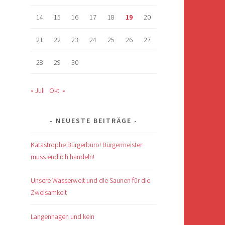
14
15
16
17
18
19
20
21
22
23
24
25
26
27
28
29
30
« Juli
Okt. »
NEUESTE BEITRÄGE
Katastrophe Bürgerbüro! Bürgermeister
muss endlich handeln!
Unsere Wasserwelt und die Saunen für die
Zweisamkeit
Langenhagen und kein