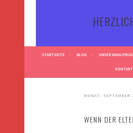
Springe
zum
HERZLIC
Inhalt
STARTSEITE
BLOG
UNSER WAHLPRO
KONTAKT
MONAT:
SEPTEMBER 
WENN DER ELTE