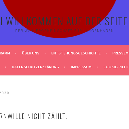
H WILLKOMMEN AUF DER SEITE
DER WÄHLERGEMEINSCHAFT FÜR LANGENHAGEN
GRAMM
ÜBER UNS
ENTSTEHUNGSGESCHICHTE
PRESSEM
DATENSCHUTZERKLÄRUNG
IMPRESSUM
COOKIE-RICHTL
2020
RNWILLE NICHT ZÄHLT.