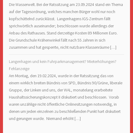
Die Wasserwelt. Bei der Ratssitzung am 23.09.2024 stand ein Thema
auf der Tagesordnung, welches manchen Bürger wohl nur noch
kopfschüttelnd zurücklässt. Langenhagens IGS-Zentrum fällt
sprichwörtlich auseinander; beschlossen wurde allerdings der
Anbau des Rathauses. Stand derzeitige Kosten 89 Millionen Euro.
Die Grundschule Krähenwinkel fällt nach 55 Jahren in sich
zusammen und hat gesperrte, nicht nutzbare Klassenräume […]
Langenhagen und kein Fuhrparkmanagement? Mieterhöhungen?
Fehlanzeige
Am Montag, den 19.02.2024, wurde in der Ratssitzung das von
einem wirklich breiten Bündnis von SPD, Bündnis 90/Grüne, liberale
Gruppe, der Linken und uns, der WAL, monatelang erarbeitete
Haushaltssicherungskonzept II diskutiert und beschlossen. Vorab
waren unzählige nicht öffentliche Onlinesitzungen notwendig, in
denen um jeden einzelnen zu beschließenden Punkt hart diskutiert
und gerungen wurde. Niemand erhöht […]