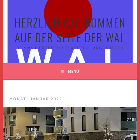
Springe
zum
HERZLICH WILLKOMMEN
Inhalt
AUF DER SEITE DER WAL
DER WÄHLERGEMEINSCHAFT FÜR LANGENHAGEN
MENÜ
MONAT:
JANUAR 2022