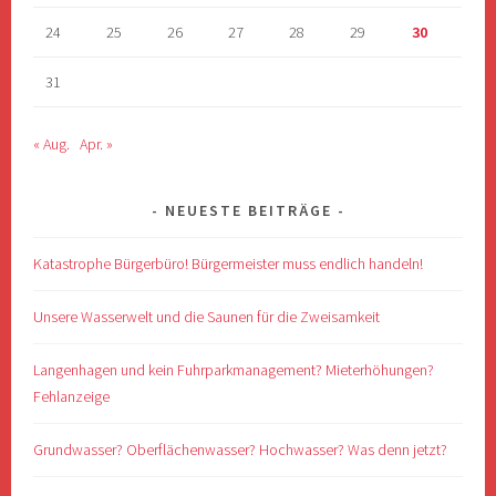
24
25
26
27
28
29
30
31
« Aug.
Apr. »
NEUESTE BEITRÄGE
Katastrophe Bürgerbüro! Bürgermeister muss endlich handeln!
Unsere Wasserwelt und die Saunen für die Zweisamkeit
Langenhagen und kein Fuhrparkmanagement? Mieterhöhungen?
Fehlanzeige
Grundwasser? Oberflächenwasser? Hochwasser? Was denn jetzt?