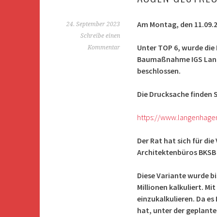
Am Montag, den 11.09.2
24. September 2023
Schreibe einen
Unter TOP 6, wurde die
Kommentar
Baumaßnahme IGS Lange
beschlossen.
Die Drucksache finden Si
https://www.langenhagen
Der Rat hat sich für di
Architektenbüros BKSB 
Diese Variante wurde b
Millionen kalkuliert. M
einzukalkulieren. Da es
hat, unter der geplante