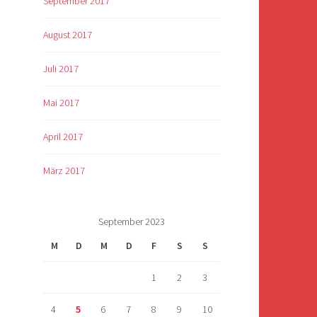
September 2017
August 2017
Juli 2017
Mai 2017
April 2017
März 2017
September 2023
M
D
M
D
F
S
S
1
2
3
4
5
6
7
8
9
10