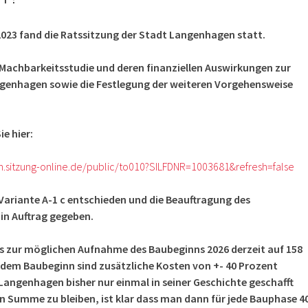
023 fand die Ratssitzung der Stadt Langenhagen statt.
 Machbarkeitsstudie und deren finanziellen Auswirkungen zur
nhagen sowie die Festlegung der weiteren Vorgehensweise
e hier:
.sitzung-online.de/public/to010?SILFDNR=1003681&refresh=false
e Variante A-1 c entschieden und die Beauftragung des
in Auftrag gegeben.
is zur möglichen Aufnahme des Baubeginns 2026 derzeit auf 158
it dem Baubeginn sind zusätzliche Kosten von +- 40 Prozent
 Langenhagen bisher nur einmal in seiner Geschichte geschafft
n Summe zu bleiben, ist klar dass man dann für jede Bauphase 4