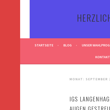
Springe
zum
HERZLIC
Inhalt
STARTSEITE
BLOG
UNSER WAHLPRO
KONTAKT
MONAT:
SEPTEMBER 
IGS LANGENHAG
AUGEN GESTRE