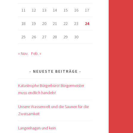
11
12
13
14
15
16
17
18
19
20
21
22
23
24
25
26
27
28
29
30
« Nov.
Feb. »
NEUESTE BEITRÄGE
Katastrophe Bürgerbüro! Bürgermeister
muss endlich handeln!
Unsere Wasserwelt und die Saunen für die
Zweisamkeit
Langenhagen und kein