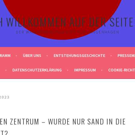
H WILLKOMMEN AUF DER SEITE
DER WÄHLERGEMEINSCHAFT FÜR LANGENHAGEN
GRAMM
ÜBER UNS
ENTSTEHUNGSGESCHICHTE
PRESSEM
DATENSCHUTZERKLÄRUNG
IMPRESSUM
COOKIE-RICHTL
2023
EN ZENTRUM – WURDE NUR SAND IN DIE
UT?