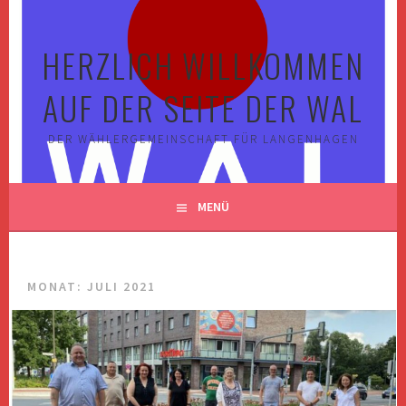
Springe
zum
HERZLICH WILLKOMMEN
Inhalt
AUF DER SEITE DER WAL
DER WÄHLERGEMEINSCHAFT FÜR LANGENHAGEN
MENÜ
MONAT:
JULI 2021