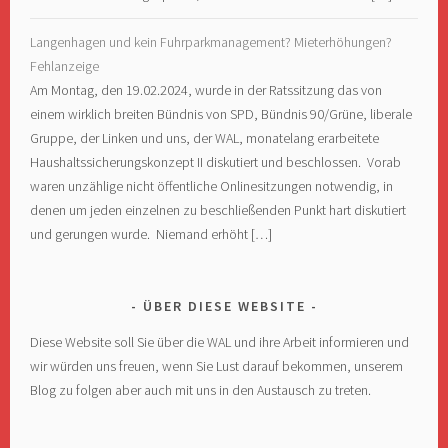
Langenhagen und kein Fuhrparkmanagement? Mieterhöhungen?
Fehlanzeige
Am Montag, den 19.02.2024, wurde in der Ratssitzung das von
einem wirklich breiten Bündnis von SPD, Bündnis 90/Grüne, liberale
Gruppe, der Linken und uns, der WAL, monatelang erarbeitete
Haushaltssicherungskonzept II diskutiert und beschlossen. Vorab
waren unzählige nicht öffentliche Onlinesitzungen notwendig, in
denen um jeden einzelnen zu beschließenden Punkt hart diskutiert
und gerungen wurde. Niemand erhöht […]
ÜBER DIESE WEBSITE
Diese Website soll Sie über die WAL und ihre Arbeit informieren und
wir würden uns freuen, wenn Sie Lust darauf bekommen, unserem
Blog zu folgen aber auch mit uns in den Austausch zu treten.