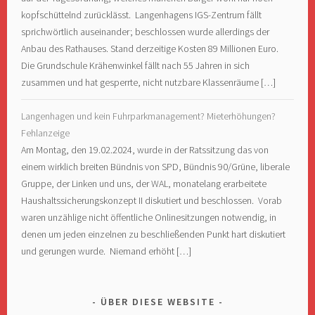
kopfschüttelnd zurücklässt. Langenhagens IGS-Zentrum fällt
sprichwörtlich auseinander; beschlossen wurde allerdings der
Anbau des Rathauses. Stand derzeitige Kosten 89 Millionen Euro.
Die Grundschule Krähenwinkel fällt nach 55 Jahren in sich
zusammen und hat gesperrte, nicht nutzbare Klassenräume […]
Langenhagen und kein Fuhrparkmanagement? Mieterhöhungen?
Fehlanzeige
Am Montag, den 19.02.2024, wurde in der Ratssitzung das von
einem wirklich breiten Bündnis von SPD, Bündnis 90/Grüne, liberale
Gruppe, der Linken und uns, der WAL, monatelang erarbeitete
Haushaltssicherungskonzept II diskutiert und beschlossen. Vorab
waren unzählige nicht öffentliche Onlinesitzungen notwendig, in
denen um jeden einzelnen zu beschließenden Punkt hart diskutiert
und gerungen wurde. Niemand erhöht […]
ÜBER DIESE WEBSITE