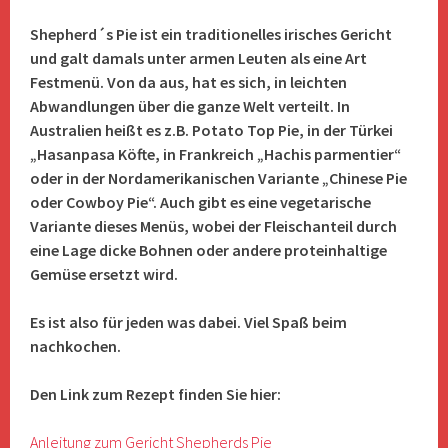
Shepherd´s Pie ist ein traditionelles irisches Gericht
und galt damals unter armen Leuten als eine Art
Festmenü. Von da aus, hat es sich, in leichten
Abwandlungen über die ganze Welt verteilt. In
Australien heißt es z.B. Potato Top Pie, in der Türkei
„Hasanpasa Köfte, in Frankreich „Hachis parmentier“
oder in der Nordamerikanischen Variante „Chinese Pie
oder Cowboy Pie“. Auch gibt es eine vegetarische
Variante dieses Menüs, wobei der Fleischanteil durch
eine Lage dicke Bohnen oder andere proteinhaltige
Gemüse ersetzt wird.
Es ist also für jeden was dabei. Viel Spaß beim
nachkochen.
Den Link zum Rezept finden Sie hier:
Anleitung zum Gericht Shepherds Pie