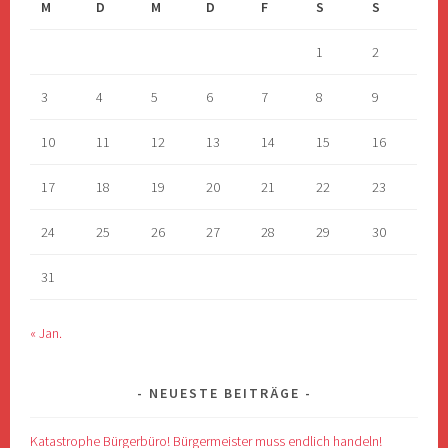
M
D
M
D
F
S
S
1
2
3
4
5
6
7
8
9
10
11
12
13
14
15
16
17
18
19
20
21
22
23
24
25
26
27
28
29
30
31
« Jan.
NEUESTE BEITRÄGE
Katastrophe Bürgerbüro! Bürgermeister muss endlich handeln!