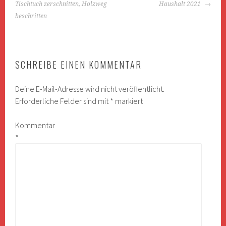
NAVIGATION
Tischtuch zerschnitten, Holzweg
Haushalt 2021
beschritten
SCHREIBE EINEN KOMMENTAR
Deine E-Mail-Adresse wird nicht veröffentlicht.
Erforderliche Felder sind mit
*
markiert
Kommentar
*