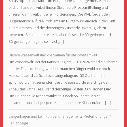
Katastrophale Zustände im Bürgerbüro! Der Bürgermeister muss
endlich handeln. Anbei finden Sie unsere Pressemitteilung und
unseren damit verbundenen Forderungen. Die WAL fordert den
Bürgermeister auf, die Probleme im Bürgerbüro endlich in den Griff
zu bekommen und die derzeitigen Zustände unverzüglich zu
beheben. Seit mehr als einem Jahr müssen die Bürgerinnen und
Bürger Langenhagens sehr viel […]
Unsere Wasserwelt und die Saunen für die Zweisamkeit
Die Wasserwelt. Bei der Ratssitzung am 23.09.2024 stand ein Thema
auf der Tagesordnung, welches manchen Bürger wohl nur noch
kopfschüttelnd zurücklässt. Langenhagens IGS-Zentrum fällt
sprichwörtlich auseinander; beschlossen wurde allerdings der
Anbau des Rathauses. Stand derzeitige Kosten 89 Millionen Euro.
Die Grundschule Krähenwinkel fällt nach 55 Jahren in sich
zusammen und hat gesperrte, nicht nutzbare Klassenräume […]
Langenhagen und kein Fuhrparkmanagement? Mieterhöhungen?
Fehlanzeige