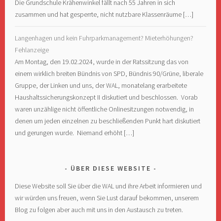
Die Grundschule Krähenwinkel fällt nach 55 Jahren in sich
zusammen und hat gesperrte, nicht nutzbare Klassenräume […]
Langenhagen und kein Fuhrparkmanagement? Mieterhöhungen?
Fehlanzeige
Am Montag, den 19.02.2024, wurde in der Ratssitzung das von
einem wirklich breiten Bündnis von SPD, Bündnis 90/Grüne, liberale
Gruppe, der Linken und uns, der WAL, monatelang erarbeitete
Haushaltssicherungskonzept II diskutiert und beschlossen. Vorab
waren unzählige nicht öffentliche Onlinesitzungen notwendig, in
denen um jeden einzelnen zu beschließenden Punkt hart diskutiert
und gerungen wurde. Niemand erhöht […]
ÜBER DIESE WEBSITE
Diese Website soll Sie über die WAL und ihre Arbeit informieren und
wir würden uns freuen, wenn Sie Lust darauf bekommen, unserem
Blog zu folgen aber auch mit uns in den Austausch zu treten.