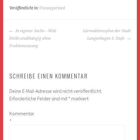
Veröffentlicht in:
Uncategorized
BEITRAGS-
In eigener Sache – WAL
Lärmaktionsplan der Stadt
NAVIGATION
bleibt unabhängig ohne
Langenhagen 3. Stufe
Fraktionszwang
SCHREIBE EINEN KOMMENTAR
Deine E-Mail-Adresse wird nicht veröffentlicht.
Erforderliche Felder sind mit
*
markiert
Kommentar
*