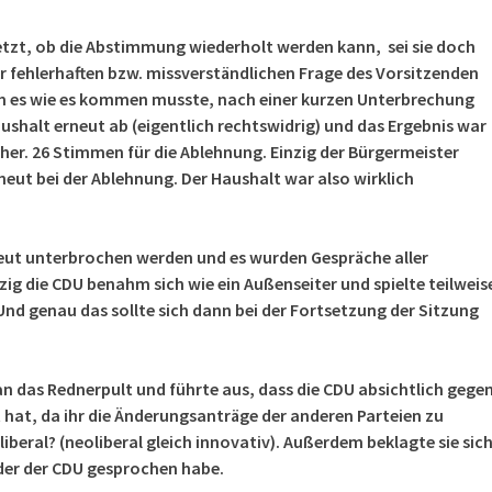
jetzt, ob die Abstimmung wiederholt werden kann, sei sie doch
er fehlerhaften bzw. missverständlichen Frage des Vorsitzenden
m es wie es kommen musste, nach einer kurzen Unterbrechung
shalt erneut ab (eigentlich rechtswidrig) und das Ergebnis war
rher. 26 Stimmen für die Ablehnung. Einzig der Bürgermeister
rneut bei der Ablehnung. Der Haushalt war also wirklich
eut unterbrochen werden und es wurden Gespräche aller
zig die CDU benahm sich wie ein Außenseiter und spielte teilweis
Und genau das sollte sich dann bei der Fortsetzung der Sitzung
n das Rednerpult und führte aus, dass die CDU absichtlich gege
hat, da ihr die Änderungsanträge der anderen Parteien zu
liberal? (neoliberal gleich innovativ). Außerdem beklagte sie sich
der der CDU gesprochen habe.