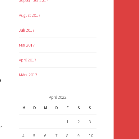
September 2017
August 2017
Juli 2017
Mai 2017
April 2017
März 2017
e
April 2022
M
D
M
D
F
S
S
n
1
2
3
,
4
5
6
7
8
9
10