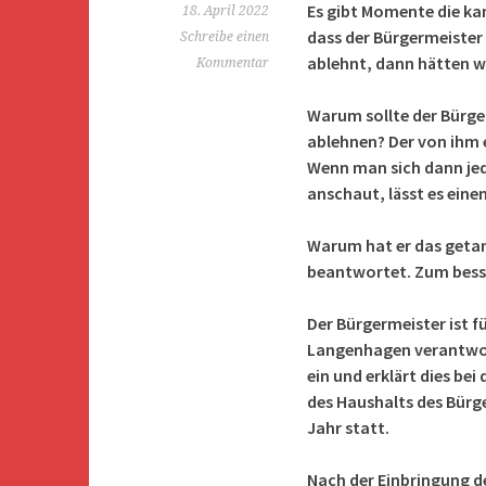
Es gibt Momente die ka
18. April 2022
dass der Bürgermeister
Schreibe einen
ablehnt, dann hätten w
Kommentar
Warum sollte der Bürge
ablehnen? Der von ihm e
Wenn man sich dann je
anschaut, lässt es eine
Warum hat er das getan
beantwortet. Zum besse
Der Bürgermeister ist f
Langenhagen verantwort
ein und erklärt dies be
des Haushalts des Bürge
Jahr statt.
Nach der Einbringung de