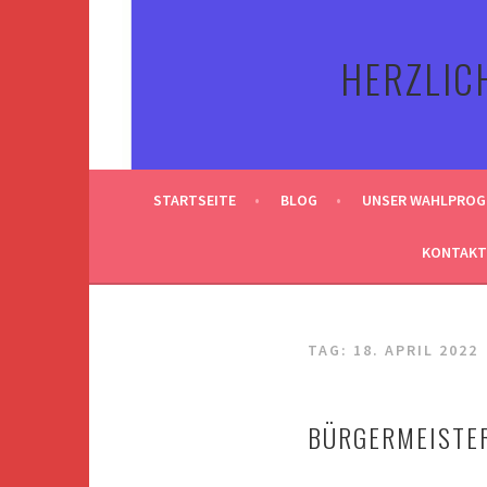
Springe
zum
HERZLIC
Inhalt
STARTSEITE
BLOG
UNSER WAHLPRO
KONTAKT
TAG:
18. APRIL 2022
BÜRGERMEISTER