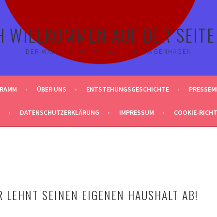
H WILLKOMMEN AUF DER SEITE
DER WÄHLERGEMEINSCHAFT FÜR LANGENHAGEN
GRAMM
ÜBER UNS
ENTSTEHUNGSGESCHICHTE
PRESSEM
DATENSCHUTZERKLÄRUNG
IMPRESSUM
COOKIE-RICHTL
 LEHNT SEINEN EIGENEN HAUSHALT AB!