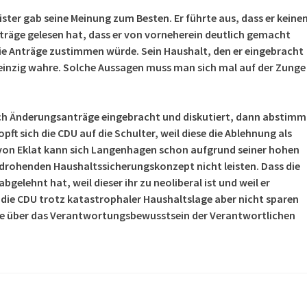
ter gab seine Meinung zum Besten. Er führte aus, dass er keine
träge gelesen hat, dass er von vorneherein deutlich gemacht
die Anträge zustimmen würde. Sein Haushalt, den er eingebracht
s einzig wahre. Solche Aussagen muss man sich mal auf der Zunge
h Änderungsanträge eingebracht und diskutiert, dann abstimm
ft sich die CDU auf die Schulter, weil diese die Ablehnung als
t von Eklat kann sich Langenhagen schon aufgrund seiner hohen
rohenden Haushaltssicherungskonzept nicht leisten. Dass die
gelehnt hat, weil dieser ihr zu neoliberal ist und weil er
 die CDU trotz katastrophaler Haushaltslage aber nicht sparen
nge über das Verantwortungsbewusstsein der Verantwortlichen