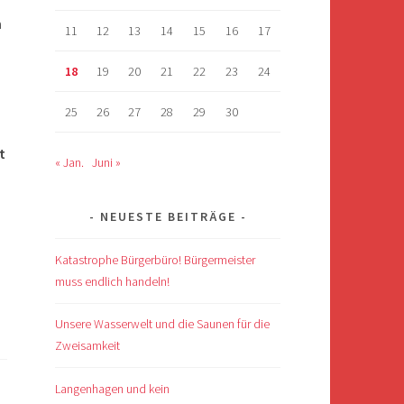
n
11
12
13
14
15
16
17
18
19
20
21
22
23
24
25
26
27
28
29
30
t
« Jan.
Juni »
NEUESTE BEITRÄGE
Katastrophe Bürgerbüro! Bürgermeister
muss endlich handeln!
Unsere Wasserwelt und die Saunen für die
Zweisamkeit
Langenhagen und kein