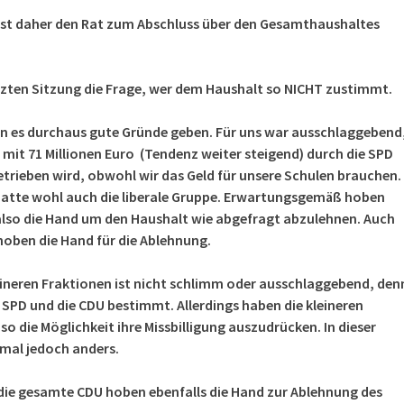
sst daher den Rat zum Abschluss über den Gesamthaushaltes
letzten Sitzung die Frage, wer dem Haushalt so NICHT zustimmt.
n es durchaus gute Gründe geben. Für uns war ausschlaggebend
 mit 71
Millionen Euro (Tendenz weiter steigend) durch die SPD
trieben wird, obwohl wir das Geld für unsere Schulen brauchen.
 hatte wohl auch die liberale Gruppe. Erwartungsgemäß hoben
 also die Hand um den Haushalt wie abgefragt abzulehnen. Auch
hoben die Hand für die Ablehnung.
eineren Fraktionen ist nicht schlimm oder ausschlaggebend, den
 SPD und die CDU bestimmt. Allerdings haben die kleineren
so die Möglichkeit ihre Missbilligung auszudrücken. In dieser
smal jedoch anders.
die gesamte CDU hoben ebenfalls die Hand zur Ablehnung des