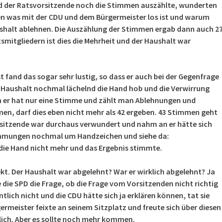
d der Ratsvorsitzende noch die Stimmen auszählte, wunderten
ien was mit der CDU und dem Bürgermeister los ist und warum
ushalt ablehnen. Die Auszählung der Stimmen ergab dann auch 2
smitgliedern ist dies die Mehrheit und der Haushalt war
t fand das sogar sehr lustig, so dass er auch bei der Gegenfrage
aushalt nochmal lächelnd die Hand hob und die Verwirrung
 er hat nur eine Stimme und zählt man Ablehnungen und
, darf dies eben nicht mehr als 42 ergeben. 43 Stimmen geht
rsitzende war durchaus verwundert und nahm an er hätte sich
timmungen nochmal um Handzeichen und siehe da:
die Hand nicht mehr und das Ergebnis stimmte.
ekt. Der Haushalt war abgelehnt? War er wirklich abgelehnt? Ja
te die SPD die Frage, ob die Frage vom Vorsitzenden nicht richtig
tlich nicht und die CDU hätte sich ja erklären können, tat sie
germeister feixte an seinem Sitzplatz und freute sich über diesen
lich. Aber es sollte noch mehr kommen.