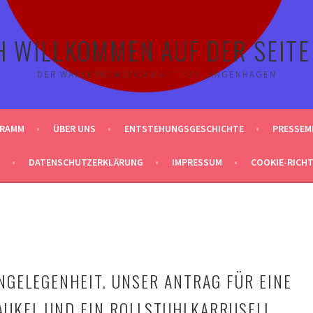
H WILLKOMMEN AUF DER SEITE
DER WÄHLERGEMEINSCHAFT FÜR LANGENHAGEN
GRAMM
ÜBER UNS
ENTSTEHUNGSGESCHICHTE
PRESSEM
DATENSCHUTZERKLÄRUNG
IMPRESSUM
COOKIE-RICHTL
NGELEGENHEIT. UNSER ANTRAG FÜR EINE
UKEL UND EIN ROLLSTUHLKARRUSELL.