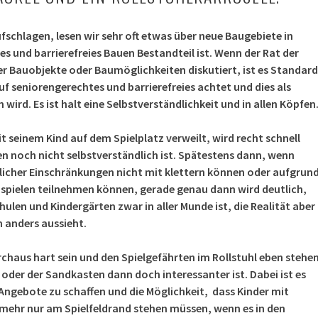
fschlagen, lesen wir sehr oft etwas über neue Baugebiete in
 und barrierefreies Bauen Bestandteil ist. Wenn der Rat der
 Bauobjekte oder Baumöglichkeiten diskutiert, ist es Standard
f seniorengerechtes und barrierefreies achtet und dies als
wird. Es ist halt eine Selbstverständlichkeit und in allen Köpfen
 seinem Kind auf dem Spielplatz verweilt, wird recht schnell
ben noch nicht selbstverständlich ist. Spätestens dann, wenn
licher Einschränkungen nicht mit klettern können oder aufgrun
m spielen teilnehmen können, gerade genau dann wird deutlich,
hulen und Kindergärten zwar in aller Munde ist, die Realität aber
h anders aussieht.
chaus hart sein und den Spielgefährten im Rollstuhl eben stehe
e oder der Sandkasten dann doch interessanter ist. Dabei ist es
Angebote zu schaffen und die Möglichkeit, dass Kinder mit
mehr nur am Spielfeldrand stehen müssen, wenn es in den