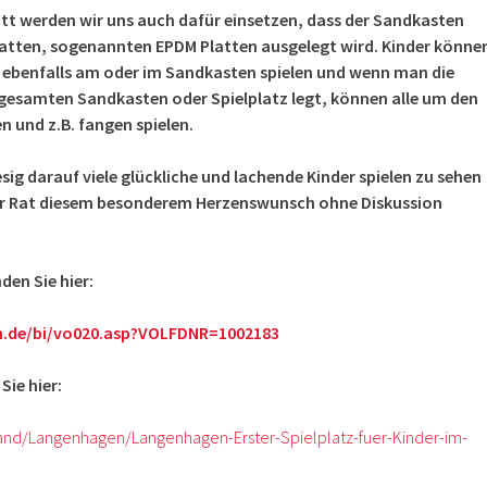
itt werden wir uns auch dafür einsetzen, dass der Sandkasten
atten, sogenannten EPDM Platten ausgelegt wird. Kinder könne
 ebenfalls am oder im Sandkasten spielen und wenn man die
gesamten Sandkasten oder Spielplatz legt, können alle um den
und z.B. fangen spielen.
esig darauf viele glückliche und lachende Kinder spielen zu sehen
der Rat diesem besonderem Herzenswunsch ohne Diskussion
den Sie hier:
en.de/bi/vo020.asp?VOLFDNR=1002183
Sie hier:
nd/Langenhagen/Langenhagen-Erster-Spielplatz-fuer-Kinder-im-