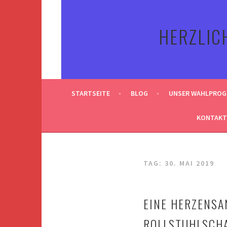
Springe
zum
HERZLIC
Inhalt
STARTSEITE
BLOG
UNSER WAHLPRO
KONTAKT
TAG:
30. MAI 2019
EINE HERZENSA
ROLLSTUHLSCHA