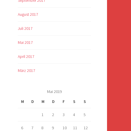
September 2017
August 2017
Juli 2017
Mai 2017
April 2017
März 2017
Mai 2019
M
D
M
D
F
S
S
1
2
3
4
5
6
7
8
9
10
11
12