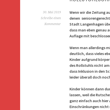
Wenn wir die Zeitung au
30. Mai 2019
denen seniorengerechtes
Schreibe einen
Stadt Langenhagen über
Kommentar
dass man eben genau au
Auflage mit beschlossen 
Wenn man allerdings mit
deutlich, dass vieles e
Kinder aufgrund körper
des Rollstuhls nicht a
dass Inklusion in den Sc
leider überall doch noc
Kinder können dann dur
lassen, weil die Rutsch
ganz einfach auch hier 
Einschränkungen nicht 