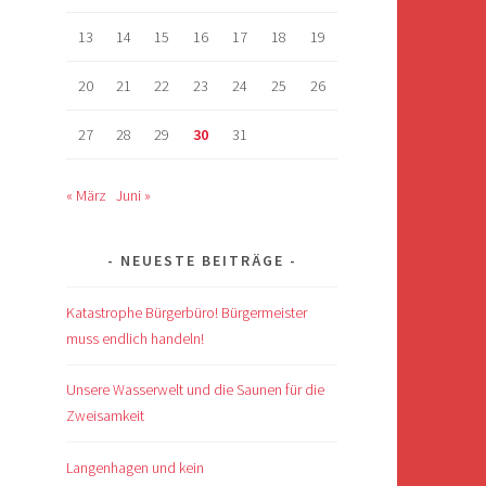
13
14
15
16
17
18
19
20
21
22
23
24
25
26
27
28
29
30
31
« März
Juni »
NEUESTE BEITRÄGE
Katastrophe Bürgerbüro! Bürgermeister
muss endlich handeln!
Unsere Wasserwelt und die Saunen für die
Zweisamkeit
Langenhagen und kein