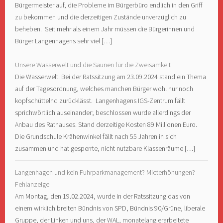
Bürgermeister auf, die Probleme im Bürgerbüro endlich in den Griff
zu bekommen und die derzeitigen Zustände unverzüglich zu
beheben. Seit mehr als einem Jahr müssen die Bürgerinnen und
Bürger Langenhagens sehr viel […]
Unsere Wasserwelt und die Saunen für die Zweisamkeit
Die Wasserwelt. Bei der Ratssitzung am 23.09.2024 stand ein Thema
auf der Tagesordnung, welches manchen Bürger wohl nur noch
kopfschüttelnd zurücklässt. Langenhagens IGS-Zentrum fällt
sprichwörtlich auseinander; beschlossen wurde allerdings der
Anbau des Rathauses. Stand derzeitige Kosten 89 Millionen Euro.
Die Grundschule Krähenwinkel fällt nach 55 Jahren in sich
zusammen und hat gesperrte, nicht nutzbare Klassenräume […]
Langenhagen und kein Fuhrparkmanagement? Mieterhöhungen?
Fehlanzeige
Am Montag, den 19.02.2024, wurde in der Ratssitzung das von
einem wirklich breiten Bündnis von SPD, Bündnis 90/Grüne, liberale
Gruppe, der Linken und uns, der WAL, monatelang erarbeitete