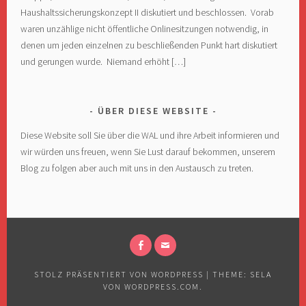
Haushaltssicherungskonzept II diskutiert und beschlossen. Vorab
waren unzählige nicht öffentliche Onlinesitzungen notwendig, in
denen um jeden einzelnen zu beschließenden Punkt hart diskutiert
und gerungen wurde. Niemand erhöht […]
ÜBER DIESE WEBSITE
Diese Website soll Sie über die WAL und ihre Arbeit informieren und
wir würden uns freuen, wenn Sie Lust darauf bekommen, unserem
Blog zu folgen aber auch mit uns in den Austausch zu treten.
FACEBOOK
E-
MAIL
STOLZ PRÄSENTIERT VON WORDPRESS
|
THEME: SELA
VON
WORDPRESS.COM
.