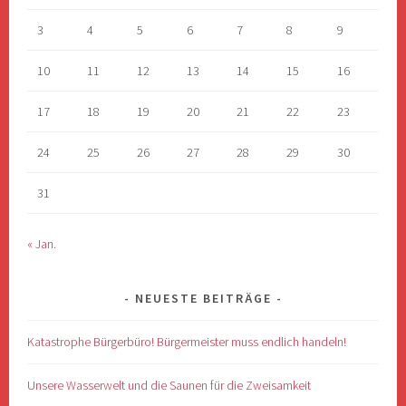
3
4
5
6
7
8
9
10
11
12
13
14
15
16
17
18
19
20
21
22
23
24
25
26
27
28
29
30
31
« Jan.
NEUESTE BEITRÄGE
Katastrophe Bürgerbüro! Bürgermeister muss endlich handeln!
Unsere Wasserwelt und die Saunen für die Zweisamkeit