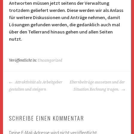
Antworten müssen jetzt seitens der Verwaltung
trotzdem geliefert werden. Diese werden wir als Anlass
für weitere Diskussionen und Anträge nehmen, damit
Lösungen gefunden werden, die gedanklich auch mal
über den Tellerrand hinaus gehen und allen Seiten
nutzt.
Veröffentlicht in:
Uncategorized
BEITRAGS-
Attraktivität als Arbeitgeber
Elternbeiträge aussetzen und der
NAVIGATION
gestalten und steigern
Situation Rechnung tragen.
SCHREIBE EINEN KOMMENTAR
Deine E-Mail-Adresse wird nicht veröffentlicht.