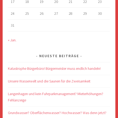
17
18
19
20
21
22
23
24
25
26
27
28
29
30
31
« Jan.
NEUESTE BEITRÄGE
Katastrophe Bürgerbüro! Bürgermeister muss endlich handeln!
Unsere Wasserwelt und die Saunen für die Zweisamkeit
Langenhagen und kein Fuhrparkmanagement? Mieterhöhungen?
Fehlanzeige
Grundwasser? Oberflächenwasser? Hochwasser? Was denn jetzt?