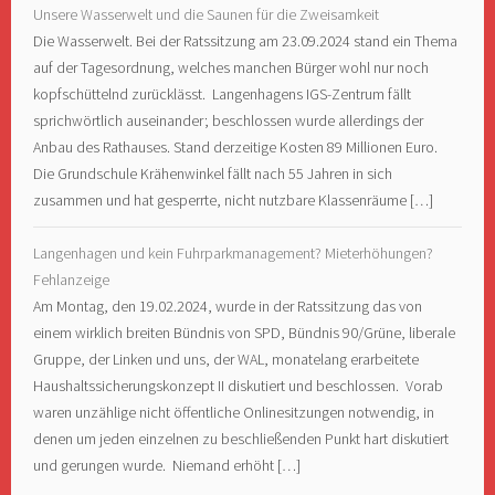
Unsere Wasserwelt und die Saunen für die Zweisamkeit
Die Wasserwelt. Bei der Ratssitzung am 23.09.2024 stand ein Thema
auf der Tagesordnung, welches manchen Bürger wohl nur noch
kopfschüttelnd zurücklässt. Langenhagens IGS-Zentrum fällt
sprichwörtlich auseinander; beschlossen wurde allerdings der
Anbau des Rathauses. Stand derzeitige Kosten 89 Millionen Euro.
Die Grundschule Krähenwinkel fällt nach 55 Jahren in sich
zusammen und hat gesperrte, nicht nutzbare Klassenräume […]
Langenhagen und kein Fuhrparkmanagement? Mieterhöhungen?
Fehlanzeige
Am Montag, den 19.02.2024, wurde in der Ratssitzung das von
einem wirklich breiten Bündnis von SPD, Bündnis 90/Grüne, liberale
Gruppe, der Linken und uns, der WAL, monatelang erarbeitete
Haushaltssicherungskonzept II diskutiert und beschlossen. Vorab
waren unzählige nicht öffentliche Onlinesitzungen notwendig, in
denen um jeden einzelnen zu beschließenden Punkt hart diskutiert
und gerungen wurde. Niemand erhöht […]