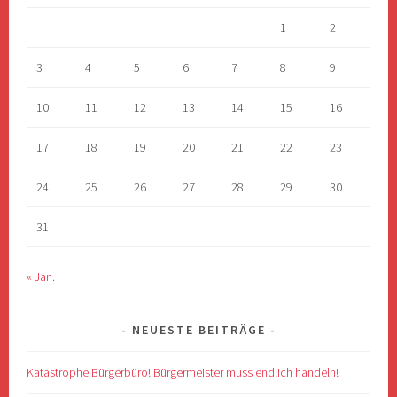
1
2
3
4
5
6
7
8
9
10
11
12
13
14
15
16
17
18
19
20
21
22
23
24
25
26
27
28
29
30
31
« Jan.
NEUESTE BEITRÄGE
Katastrophe Bürgerbüro! Bürgermeister muss endlich handeln!