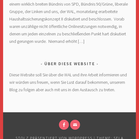
einem wirklich breiten Bündnis von SPD, Bündnis 90/Grüne, liberale
Gruppe, der Linken und uns, der WAL, monatelang erarbeitete
Haushaltssicherungskonzept II diskutiert und beschlossen. Vorab
waren unzählige nicht öffentliche Onlinesitzungen notwendig, in
denen um jeden einzelnen zu beschließenden Punkt hart diskutiert
und gerungen wurde. Niemand erhöht […]
ÜBER DIESE WEBSITE
Diese Website soll Sie über die WAL und ihre Arbeit informieren und
wir würden uns freuen, wenn Sie Lust darauf bekommen, unserem
Blog zu folgen aber auch mit uns in den Austausch zu treten.
FACEBOOK
E-
MAIL
STOLZ PRÄSENTIERT VON WORDPRESS
|
THEME: SELA