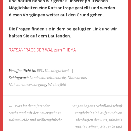
und darum haben wir gemäß unserer politischen
Möglichkeiten eine Ratsanfrage gestellt und werden
diesen Vorgängen weiter auf den Grund gehen.
Die Fragen finden sie in dem beigefügten Link und wir
halten Sie auf dem Laufenden.
RATSANFRAGE DER WAL zum THEMA
Veröffentlicht in:
EPL
,
Uncategorized
|
Schlagwort:
Landeskartellbehörde
,
Nahwärme
,
Nahwärmeversorgung
,
Weiherfeld
BEITRAGS-
Was ist denn jetzt der
Langenhagens Schullandschaft
NAVIGATION
Sachstand mit der Feuerwehr in
entwickelt sich aufgrund von
Kaltenweide und Krähenwinkel?
Ideologien der SPD, Bündnis
90/Die Grünen, die Linke und