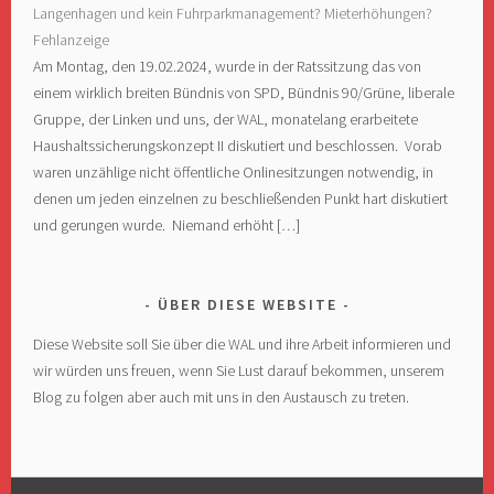
Langenhagen und kein Fuhrparkmanagement? Mieterhöhungen?
Fehlanzeige
Am Montag, den 19.02.2024, wurde in der Ratssitzung das von
einem wirklich breiten Bündnis von SPD, Bündnis 90/Grüne, liberale
Gruppe, der Linken und uns, der WAL, monatelang erarbeitete
Haushaltssicherungskonzept II diskutiert und beschlossen. Vorab
waren unzählige nicht öffentliche Onlinesitzungen notwendig, in
denen um jeden einzelnen zu beschließenden Punkt hart diskutiert
und gerungen wurde. Niemand erhöht […]
ÜBER DIESE WEBSITE
Diese Website soll Sie über die WAL und ihre Arbeit informieren und
wir würden uns freuen, wenn Sie Lust darauf bekommen, unserem
Blog zu folgen aber auch mit uns in den Austausch zu treten.