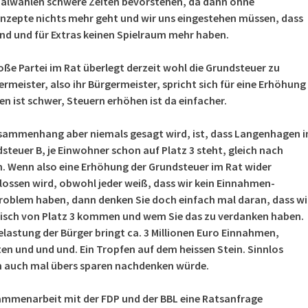
lwahlen schwere Zeiten bevorstehen, da dann ohne
zepte nichts mehr geht und wir uns eingestehen müssen, dass
sind und für Extras keinen Spielraum mehr haben.
oße Partei im Rat überlegt derzeit wohl die Grundsteuer zu
rmeister, also ihr Bürgermeister, spricht sich für eine Erhöhung
en ist schwer, Steuern erhöhen ist da einfacher.
sammenhang aber niemals gesagt wird, ist, dass Langenhagen i
steuer B, je Einwohner schon auf Platz 3 steht, gleich nach
. Wenn also eine Erhöhung der Grundsteuer im Rat wider
lossen wird, obwohl jeder weiß, dass wir kein Einnahmen-
oblem haben, dann denken Sie doch einfach mal daran, dass wi
isch von Platz 3 kommen und wem Sie das zu verdanken haben.
elastung der Bürger bringt ca. 3 Millionen Euro Einnahmen,
en und und und. Ein Tropfen auf dem heissen Stein. Sinnlos
 auch mal übers sparen nachdenken würde.
ammenarbeit mit der FDP und der BBL eine Ratsanfrage