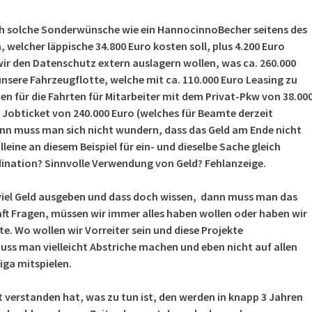
h solche Sonderwünsche wie ein HannocinnoBecher seitens des
welcher läppische 34.800 Euro kosten soll, plus 4.200 Euro
r den Datenschutz extern auslagern wollen, was ca. 260.000
nsere Fahrzeugflotte, welche mit ca. 110.000 Euro Leasing zu
en für die Fahrten für Mitarbeiter mit dem Privat-Pkw von 38.00
 Jobticket von 240.000 Euro (welches für Beamte derzeit
ann muss man sich nicht wundern, dass das Geld am Ende nicht
lleine an diesem Beispiel für ein- und dieselbe Sache gleich
dination? Sinnvolle Verwendung von Geld? Fehlanzeige.
 viel Geld ausgeben und dass doch wissen, dann muss man das
aft Fragen, müssen wir immer alles haben wollen oder haben wir
. Wo wollen wir Vorreiter sein und diese Projekte
ss man vielleicht Abstriche machen und eben nicht auf allen
iga mitspielen.
cht verstanden hat, was zu tun ist, den werden in knapp 3 Jahren