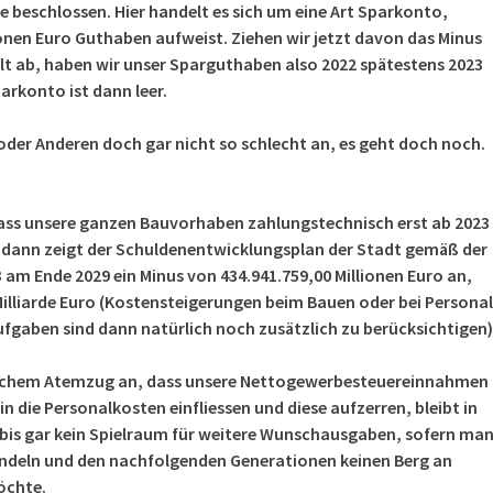
 beschlossen. Hier handelt es sich um eine Art Sparkonto,
ionen Euro Guthaben aufweist.
Ziehen wir jetzt davon das Minus
lt ab, haben wir unser Sparguthaben also 2022 spätestens 2023
arkonto ist dann leer.
 oder Anderen doch gar nicht so schlecht an, es geht doch noch.
ass unsere ganzen Bauvorhaben zahlungstechnisch erst ab 2023
 dann zeigt der Schuldenentwicklungsplan der Stadt gemäß der
am Ende 2029 ein Minus von 434.941.759,00 Millionen Euro an,
Milliarde Euro (Kostensteigerungen beim Bauen oder bei Personal
ufgaben sind dann natürlich noch zusätzlich zu berücksichtigen)
eichem Atemzug an, dass unsere Nettogewerbesteuereinnahmen
in die Personalkosten einfliessen und diese aufzerren, bleibt in
g bis gar kein Spielraum für weitere Wunschausgaben, sofern ma
ndeln und den nachfolgenden Generationen keinen Berg an
öchte.