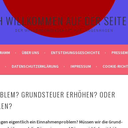
H WILLKOMMEN AUF DER SEITE
DER WÄHLERGEMEINSCHAFT FÜR LANGENHAGEN
GRAMM
ÜBER UNS
ENTSTEHUNGSGESCHICHTE
PRESSEM
DATENSCHUTZERKLÄRUNG
IMPRESSUM
COOKIE-RICHTL
BLEM? GRUNDSTEUER ERHÖHEN? ODER
KEN?
gen eigentlich ein Einnahmenproblem? Müssen wir die Grund-