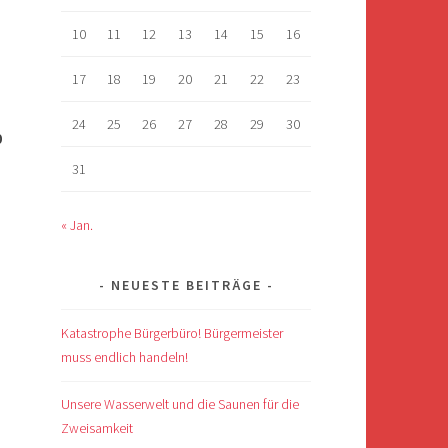
10
11
12
13
14
15
16
17
18
19
20
21
22
23
24
25
26
27
28
29
30
0
31
« Jan.
NEUESTE BEITRÄGE
Katastrophe Bürgerbüro! Bürgermeister
muss endlich handeln!
Unsere Wasserwelt und die Saunen für die
Zweisamkeit