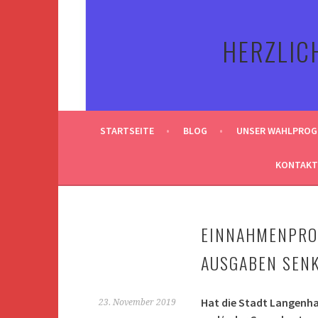
Springe
zum
HERZLIC
Inhalt
STARTSEITE
BLOG
UNSER WAHLPRO
KONTAKT
EINNAHMENPRO
AUSGABEN SEN
Hat die Stadt Langenha
23. November 2019