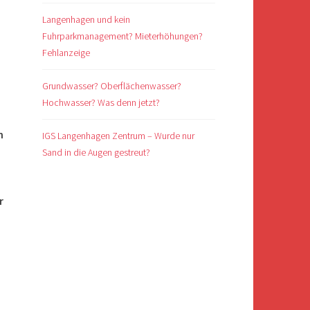
Langenhagen und kein
Fuhrparkmanagement? Mieterhöhungen?
Fehlanzeige
Grundwasser? Oberflächenwasser?
Hochwasser? Was denn jetzt?
n
IGS Langenhagen Zentrum – Wurde nur
Sand in die Augen gestreut?
r