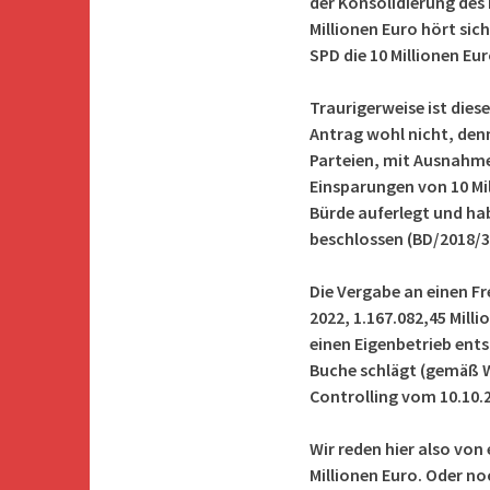
der Konsolidierung des
Millionen Euro hört sic
SPD die 10 Millionen Eur
Traurigerweise ist dies
Antrag wohl nicht, den
Parteien, mit Ausnahme 
Einsparungen von 10 Mi
Bürde auferlegt und ha
beschlossen (BD/2018/3
Die Vergabe an einen F
2022, 1.167.082,45 Mill
einen Eigenbetrieb ents
Buche schlägt (gemäß W
Controlling vom 10.10.2
Wir reden hier also von
Millionen Euro. Oder n