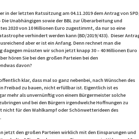
er in der letzten Ratssitzung am 04.11.2019 dem Antrag von SPD
– Die Unabhängigen sowie der BBL zur Überarbeitung und
tes 2020 von 10 Millionen Euro zugestimmt, da nur so eine
atastrophe verhindert werden kann (BD/2019/433). Dieser Antra
 ausreichend aber er ist ein Anfang. Denn rechnet man die
g dagegen müssten wir schon jetzt knapp 30 – 40 Millionen Euro
ber hören Sie bei den großen Parteien bei den
gendwas davon?
offentlich klar, dass mal so ganz nebenbei, nach Wünschen des
 Freibad zu bauen, nicht erfüllbar ist. Eigentlich ist es
gar mehr als unvernünftig von einem Bürgermeister solche
nzubringen und bei den Bürgern irgendwelche Hoffnungen zu
st nicht für den Wahlkampf oder Schönwetterideen des
.
enn jetzt den großen Parteien wirklich mit den Einsparungen und