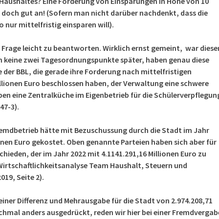
 Haushaltes? Eine Forderung von Einsparungen in Höhe von 10
h doch gut an! (Sofern man nicht darüber nachdenkt, dass die
o nur mittelfristig einsparen will).
e Frage leicht zu beantworten. Wirklich ernst gemeint, war diese
n keine zwei Tagesordnungspunkte später, haben genau diese
der BBL, die gerade ihre Forderung nach mittelfristigen
llionen Euro beschlossen haben, der Verwaltung eine schwere
ben eine Zentralküche im Eigenbetrieb für die Schülerverpflegun
47-3).
remdbetrieb hätte mit Bezuschussung durch die Stadt im Jahr
ionen Euro gekostet. Oben genannte Parteien haben sich aber für
chieden, der im Jahr 2022 mit 4.1141.291,16 Millionen Euro zu
irtschaftlichkeitsanalyse Team Haushalt, Steuern und
019, Seite 2).
 einer Differenz und Mehrausgabe für die Stadt von 2.974.208,71
ochmal anders ausgedrückt, reden wir hier bei einer Fremdvergab