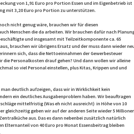
eckung von 1,91 Euro pro Portion Essen und im Eigenbetrieb ist
g mit 3,20 Euro pro Portion zu unterstützen.
 noch nicht genug wäre, brauchen wir für diesen
 auch Menschen die da arbeiten. Wir brauchen dafür nach Planun
beschäftigte und insgesamt mit Teilzeitkomponente ca. 65
er aus, brauchen wir übrigens Ersatz und der muss dann wieder ne
e erinnern sich, dass die Nettoeinnahmen der Gewerbesteuer
r die Personalkosten drauf gehen? Und dann wollen wir alleine
chmal so viel Personal einstellen, plus Kitas, Krippen und und
 man deutlich aufzeigen, dass wir in Wirklichkeit kein
dern ein deutliches Ausgabenproblem haben. Wir beauftragen
chläge mittelfristig (Was eh nicht ausreicht) in Höhe von 10
er gleichzeitig geben wir auf der anderen Seite wieder 5 Millione
e Zentralküche aus. Das es dann nebenbei zusätzlich natürlich
en Elternanteil von 40 Euro pro Monat Essensbeitrag bleiben
.