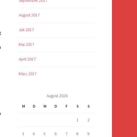
September 2017
August 2017
Juli 2017
g
Mai 2017
u
April 2017
März 2017
August 2026
M
D
M
D
F
S
S
n
1
2
3
4
5
6
7
8
9