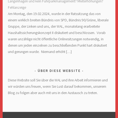
Langenhagen und kein Fuhrparkmanagement? Mieterhöhungen?
Fehlanzeige
Am Montag, den 19.02.2024, wurde in der Ratssitzung das von
einem wirklich breiten Bündnis von SPD, Bündnis 90/Grüne, liberale
Gruppe, der Linken und uns, der WAL, monatelang erarbeitete
Haushaltssicherungskonzept II diskutiert und beschlossen. Vorab
waren unzählige nicht öffentliche Onlinesitzungen notwendig, in
denen um jeden einzelnen zu beschließenden Punkt hart diskutiert
und gerungen wurde. Niemand erhöht […]
ÜBER DIESE WEBSITE
Diese Website soll Sie über die WAL und ihre Arbeit informieren und
wir würden uns freuen, wenn Sie Lust darauf bekommen, unserem
Blog zu folgen aber auch mit uns in den Austausch zu treten.