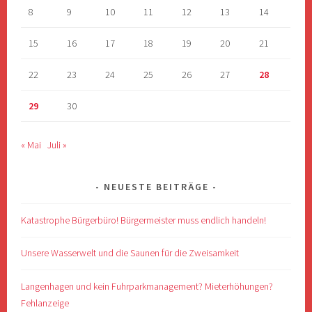
8
9
10
11
12
13
14
15
16
17
18
19
20
21
22
23
24
25
26
27
28
29
30
« Mai
Juli »
NEUESTE BEITRÄGE
Katastrophe Bürgerbüro! Bürgermeister muss endlich handeln!
Unsere Wasserwelt und die Saunen für die Zweisamkeit
Langenhagen und kein Fuhrparkmanagement? Mieterhöhungen?
Fehlanzeige