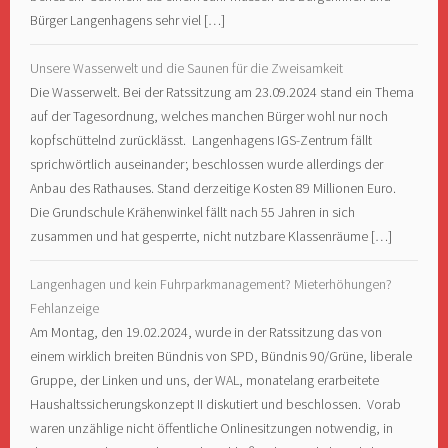
Bürger Langenhagens sehr viel […]
Unsere Wasserwelt und die Saunen für die Zweisamkeit
Die Wasserwelt. Bei der Ratssitzung am 23.09.2024 stand ein Thema
auf der Tagesordnung, welches manchen Bürger wohl nur noch
kopfschüttelnd zurücklässt. Langenhagens IGS-Zentrum fällt
sprichwörtlich auseinander; beschlossen wurde allerdings der
Anbau des Rathauses. Stand derzeitige Kosten 89 Millionen Euro.
Die Grundschule Krähenwinkel fällt nach 55 Jahren in sich
zusammen und hat gesperrte, nicht nutzbare Klassenräume […]
Langenhagen und kein Fuhrparkmanagement? Mieterhöhungen?
Fehlanzeige
Am Montag, den 19.02.2024, wurde in der Ratssitzung das von
einem wirklich breiten Bündnis von SPD, Bündnis 90/Grüne, liberale
Gruppe, der Linken und uns, der WAL, monatelang erarbeitete
Haushaltssicherungskonzept II diskutiert und beschlossen. Vorab
waren unzählige nicht öffentliche Onlinesitzungen notwendig, in