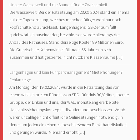
Unsere Wasserwelt und die Saunen für die Zweisamkeit
Die Wasserwelt. Bei der Ratssitzung am 23.09.2024 stand ein Thema
auf der Tagesordnung, welches manchen Bürger wohl nur noch
kopfschüttelnd zurücklässt. Langenhagens IGS-Zentrum fällt
sprichwörtlich auseinander; beschlossen wurde allerdings der
Anbau des Rathauses. Stand derzeitige Kosten 89 Millionen Euro.
Die Grundschule Krähenwinkel fällt nach 55 Jahren in sich
zusammen und hat gesperrte, nicht nutzbare Klassenräume […]
Langenhagen und kein Fuhrparkmanagement? Mieterhöhungen?
Fehlanzeige
Am Montag, den 19.02.2024, wurde in der Ratssitzung das von
einem wirklich breiten Bündnis von SPD, Bündnis 90/Grüne, liberale
Gruppe, der Linken und uns, der WAL, monatelang erarbeitete
Haushaltssicherungskonzept II diskutiert und beschlossen. Vorab
waren unzählige nicht öffentliche Onlinesitzungen notwendig, in
denen um jeden einzelnen zu beschließenden Punkt hart diskutiert
und gerungen wurde. Niemand erhöht […]