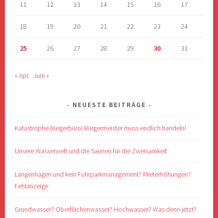
11
12
13
14
15
16
17
18
19
20
21
22
23
24
25
26
27
28
29
30
31
« Apr.
Juni »
NEUESTE BEITRÄGE
Katastrophe Bürgerbüro! Bürgermeister muss endlich handeln!
Unsere Wasserwelt und die Saunen für die Zweisamkeit
Langenhagen und kein Fuhrparkmanagement? Mieterhöhungen?
Fehlanzeige
Grundwasser? Oberflächenwasser? Hochwasser? Was denn jetzt?