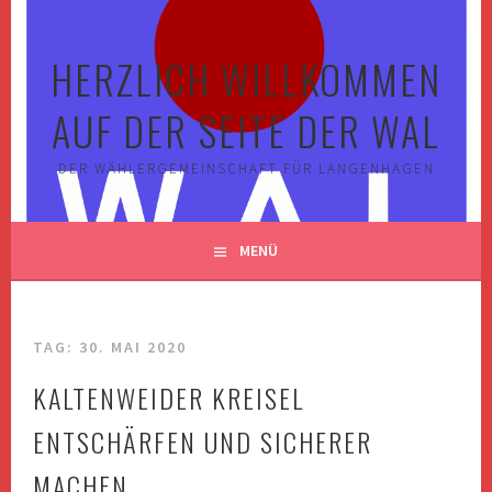
Springe
zum
HERZLICH WILLKOMMEN
Inhalt
AUF DER SEITE DER WAL
DER WÄHLERGEMEINSCHAFT FÜR LANGENHAGEN
MENÜ
TAG:
30. MAI 2020
KALTENWEIDER KREISEL
ENTSCHÄRFEN UND SICHERER
MACHEN