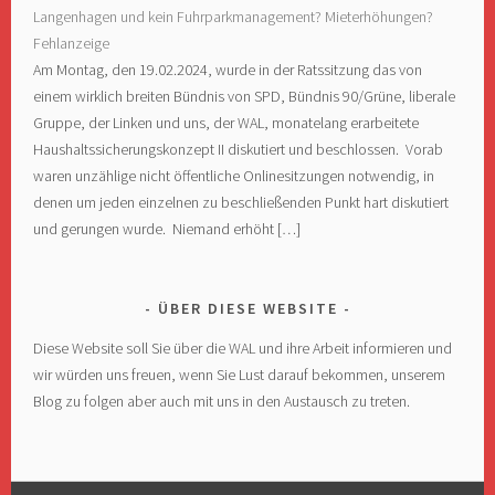
Langenhagen und kein Fuhrparkmanagement? Mieterhöhungen?
Fehlanzeige
Am Montag, den 19.02.2024, wurde in der Ratssitzung das von
einem wirklich breiten Bündnis von SPD, Bündnis 90/Grüne, liberale
Gruppe, der Linken und uns, der WAL, monatelang erarbeitete
Haushaltssicherungskonzept II diskutiert und beschlossen. Vorab
waren unzählige nicht öffentliche Onlinesitzungen notwendig, in
denen um jeden einzelnen zu beschließenden Punkt hart diskutiert
und gerungen wurde. Niemand erhöht […]
ÜBER DIESE WEBSITE
Diese Website soll Sie über die WAL und ihre Arbeit informieren und
wir würden uns freuen, wenn Sie Lust darauf bekommen, unserem
Blog zu folgen aber auch mit uns in den Austausch zu treten.