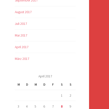
September 2017
August 2017
Juli 2017
Mai 2017
April 2017
März 2017
April 2017
M
D
M
D
F
S
S
1
2
3
4
5
6
7
8
9