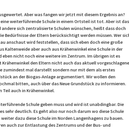
usgewertet. Aber was fangen wir jetzt mit diesem Ergebnis an?
eine weiterführende Schule in einem Ortsteil ist tot. Aber ist das
d andere sich zentralisierte Schulen wünschen, heißt dass doch
die Bedürfnisse der Eltern berücksichtigt werden müssen. Wer sic
au anschaut wird feststellen, dass sich eben doch eine große
aus Kaltenweide aber auch aus Krähenwinkel eine Schule in der
 eben nicht noch eine weitere im Zentrum. Im übrigen ist es
t Krähenwinkel den Eltern nicht auch das aktuell vorgeschlagen
e zumindest mal darstellt sondern nur mit dem als erstes
tück an der Biogas-Anlage argumentiert. Wir wollen den
ochmal bitten, auch über das Neue Grundstück zu informieren.
 Teil auch in Krähenwinkel.
iterführende Schule geben muss und wird ist unabdingbar. Die
es sehr deutlich. Es geht also nur noch darum wo diese Schule
n weiter dazu diese Schule im Norden Langenhagens zu bauen.
en auch zur Entlastung des Zentrums und der Bus- und