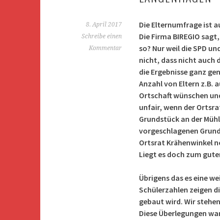
Die Elternumfrage ist a
8. April 2017
Die Firma BIREGIO sagt, 
Schreibe einen
so? Nur weil die SPD un
Kommentar
nicht, dass nicht auch 
die Ergebnisse ganz gen
Anzahl von Eltern z.B. 
Ortschaft wünschen und
unfair, wenn der Ortsra
Grundstück an der Mühl
vorgeschlagenen Grunds
Ortsrat Krähenwinkel n
Liegt es doch zum guten
Übrigens das es eine we
Schülerzahlen zeigen di
gebaut wird. Wir stehe
Diese Überlegungen war