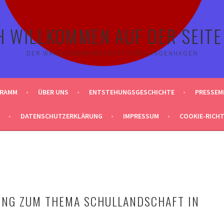
H WILLKOMMEN AUF DER SEITE
DER WÄHLERGEMEINSCHAFT FÜR LANGENHAGEN
GRAMM
ÜBER UNS
ENTSTEHUNGSGESCHICHTE
PRESSEM
DATENSCHUTZERKLÄRUNG
IMPRESSUM
COOKIE-RICHTL
UNG ZUM THEMA SCHULLANDSCHAFT IN