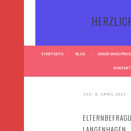
Springe
zum
HERZLIC
Inhalt
STARTSEITE
BLOG
UNSER WAHLPRO
KONTAKT
TAG:
8. APRIL 2017
ELTERNBEFRAG
LANGENHAGEN