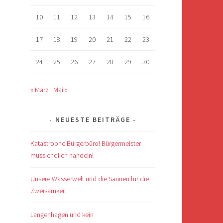
10
11
12
13
14
15
16
17
18
19
20
21
22
23
24
25
26
27
28
29
30
« März
Mai »
NEUESTE BEITRÄGE
Katastrophe Bürgerbüro! Bürgermeister
muss endlich handeln!
Unsere Wasserwelt und die Saunen für die
Zweisamkeit
Langenhagen und kein