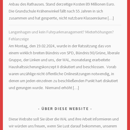
Anbau des Rathauses. Stand derzeitige Kosten 89 Millionen Euro.
Die Grundschule Krähenwinkel fällt nach 55 Jahren in sich
zusammen und hat gesperrte, nicht nutzbare Klassenräume […]
Langenhagen und kein Fuhrparkmanagement? Mieterhöhungen?
Fehlanzeige
Am Montag, den 19.02.2024, wurde in der Ratssitzung das von
einem wirklich breiten Bündnis von SPD, Bündnis 90/Grüne, liberale
Gruppe, der Linken und uns, der WAL, monatelang erarbeitete
Haushaltssicherungskonzept II diskutiert und beschlossen. Vorab
waren unzählige nicht öffentliche Onlinesitzungen notwendig, in
denen um jeden einzelnen zu beschließenden Punkt hart diskutiert
und gerungen wurde. Niemand erhöht […]
ÜBER DIESE WEBSITE
Diese Website soll Sie über die WAL und ihre Arbeit informieren und
wir würden uns freuen, wenn Sie Lust darauf bekommen, unserem