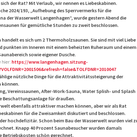
sich der Rat? Mit Verlaub, wir nennen es Liebeskabinen.
ache 2024/193, „Aufhebung des Sperrvermerks für die
una der Wasserwelt Langenhagen“, wurde gestern Abend die
nsaunen für gemütliche Stunden zu zweit beschlossen.
handelt es sich um 2 Thermoholzsaunen. Sie sind mit viel Liebe
nd punkten im Inneren mit einem beheizten Ruheraum und einem
Saunabereich sowie eigener Dusche.
 hier:
https://www.langenhagen.sitzung-
20?VOLFDNR=2001506&refresh=false&TOLFDNR=2010047
ählige nützliche Dinge für die Attraktivitätssteigerung der
n können.
ing, Vereinssaunen, After-Work-Sauna, Water Splish- und Splash
ine Beschattungsanlage für draußen.
erwelt ebenfalls attraktiver machen können, aber wir als Rat
beskabinen für die Zweisamkeit diskutiert und beschlossen.
ider hochdefizitär. Schon beim Bau der Wasserwelt wurden viel z
echnet. Knapp 40 Prozent Saunabesucher wurden damals
e Betriebskosten schön gerechnet.