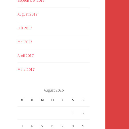
September 2017
August 2017
Juli 2017
Mai 2017
April 2017
März 2017
August 2026
M
D
M
D
F
S
S
1
2
3
4
5
6
7
8
9