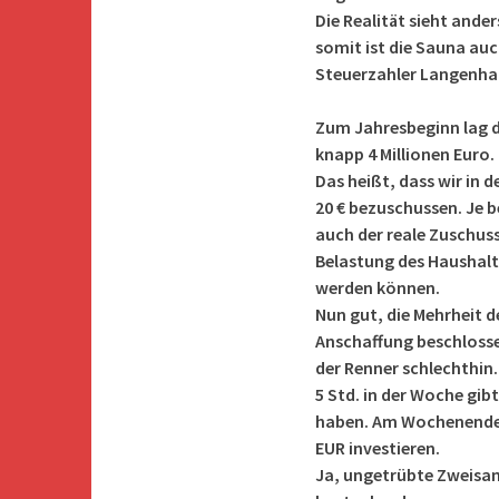
Die Realität sieht ande
somit ist die Sauna auc
Steuerzahler Langenha
Zum Jahresbeginn lag d
knapp 4 Millionen Euro.
Das heißt, dass wir in 
20 € bezuschussen. Je b
auch der reale Zuschuss
Belastung des Haushalts
werden können.
Nun gut, die Mehrheit 
Anschaffung beschlossen
der Renner schlechthin.
5 Std. in der Woche gibt
haben. Am Wochenende m
EUR investieren.
Ja, ungetrübte Zweisamk