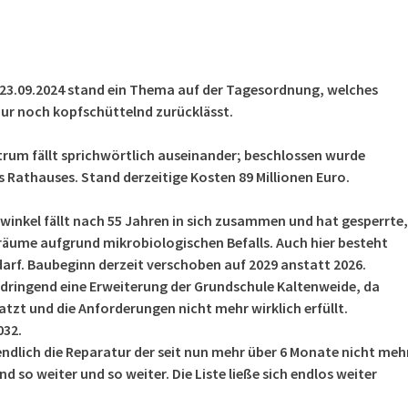
 23.09.2024 stand ein Thema auf der Tagesordnung, welches
ur noch kopfschüttelnd zurücklässt.
um fällt sprichwörtlich auseinander; beschlossen wurde
s Rathauses. Stand derzeitige Kosten 89 Millionen Euro.
winkel fällt nach 55 Jahren in sich zusammen und hat gesperrte,
räume aufgrund mikrobiologischen Befalls. Auch hier besteht
rf. Baubeginn derzeit verschoben auf 2029 anstatt 2026.
ringend eine Erweiterung der Grundschule Kaltenweide, da
atzt und die Anforderungen nicht mehr wirklich erfüllt.
032.
dlich die Reparatur der seit nun mehr über 6 Monate nicht meh
d so weiter und so weiter. Die Liste ließe sich endlos weiter