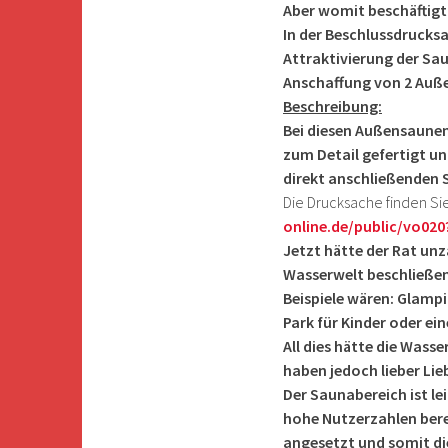
Aber womit beschäftigt 
In der Beschlussdrucks
Attraktivierung der Sa
Anschaffung von 2 Auße
Beschreibung:
Bei diesen Außensaunen 
zum Detail gefertigt u
direkt anschließenden 
Die Drucksache finden Sie
online.de/public/vo0
Jetzt hätte der Rat unz
Wasserwelt beschließe
Beispiele wären: Glamp
Park für Kinder oder e
All dies hätte die Wass
haben jedoch lieber Lie
Der Saunabereich ist le
hohe Nutzerzahlen ber
angesetzt und somit di