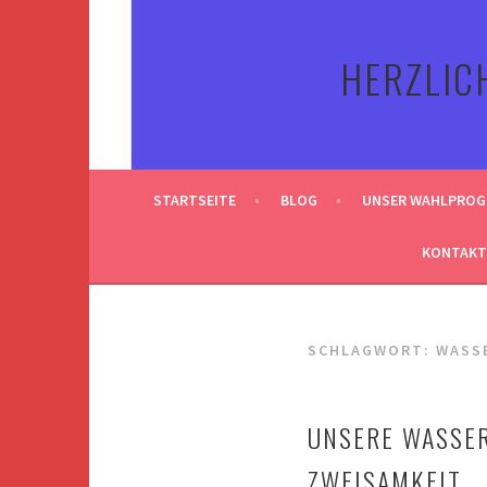
Springe
zum
HERZLIC
Inhalt
STARTSEITE
BLOG
UNSER WAHLPRO
KONTAKT
SCHLAGWORT:
WASS
UNSERE WASSER
ZWEISAMKEIT