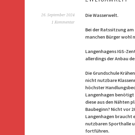
Die Wasserwelt.
26. September 2024
1 Kommentar
Bei der Ratssitzung am
manchen Bürger wohl n
Langenhagens IGS-Zentr
allerdings der Anbau de
Die Grundschule Krähen
nicht nutzbare Klassen
höchster Handlungsbeda
Langenhagen benötigt d
diese aus den Nähten pl
Baubeginn? Nicht vor 2
Langenhagen braucht en
nutzbaren Sporthalle un
fortführen.