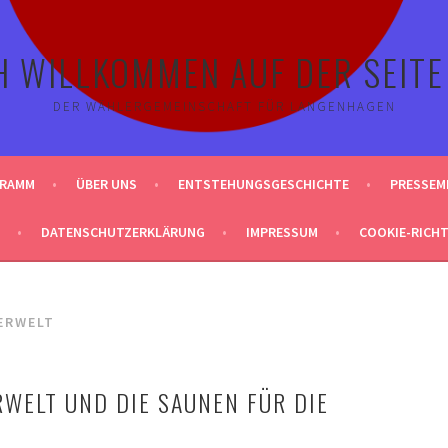
H WILLKOMMEN AUF DER SEITE
DER WÄHLERGEMEINSCHAFT FÜR LANGENHAGEN
GRAMM
ÜBER UNS
ENTSTEHUNGSGESCHICHTE
PRESSEM
DATENSCHUTZERKLÄRUNG
IMPRESSUM
COOKIE-RICHTL
ERWELT
WELT UND DIE SAUNEN FÜR DIE