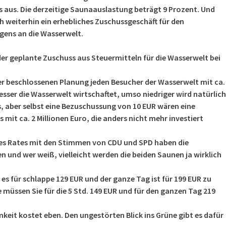
rs aus. Die derzeitige Saunaauslastung beträgt 9 Prozent. Und
h weiterhin ein erhebliches Zuschussgeschäft für den
gens an die Wasserwelt.
er geplante Zuschuss aus Steuermitteln für die Wasserwelt bei
der beschlossenen Planung jeden Besucher der Wasserwelt mit ca.
esser die Wasserwelt wirtschaftet, umso niedriger wird natürlich
, aber selbst eine Bezuschussung von 10 EUR wären eine
 mit ca. 2 Millionen Euro, die anders nicht mehr investiert
des Rates mit den Stimmen von CDU und SPD haben die
 und wer weiß, vielleicht werden die beiden Saunen ja wirklich
 es für schlappe 129 EUR und der ganze Tag ist für 199 EUR zu
üssen Sie für die 5 Std. 149 EUR und für den ganzen Tag 219
eit kostet eben. Den ungestörten Blick ins Grüne gibt es dafür