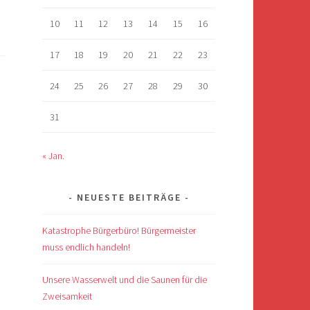
10
11
12
13
14
15
16
17
18
19
20
21
22
23
24
25
26
27
28
29
30
31
« Jan.
NEUESTE BEITRÄGE
Katastrophe Bürgerbüro! Bürgermeister
muss endlich handeln!
Unsere Wasserwelt und die Saunen für die
Zweisamkeit