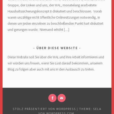
Gruppe, der Linken und uns, der WAL, monatelang erarbeitete
Haushaltssicherungskonzept II diskutiert und beschlossen. Vorab
waren unzählige nicht öffentliche Onlinesitzungen notwendig, in
denen um jeden einzelnen zu beschließenden Punkt hart diskutiert
und gerungen wurde. Niemand erhöht […]
ÜBER DIESE WEBSITE
Diese Website soll Sie über die WAL und ihre Arbeit informieren und
wir würden uns freuen, wenn Sie Lust darauf bekommen, unserem
Blog zu folgen aber auch mit uns in den Austausch zu treten.
FACEBOOK
E-
MAIL
STOLZ PRÄSENTIERT VON WORDPRESS
|
THEME: SELA
VON
WORDPRESS.COM
.