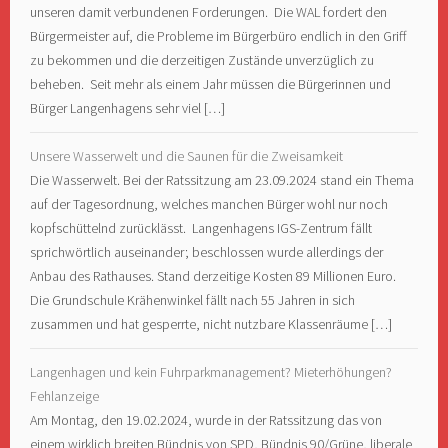
unseren damit verbundenen Forderungen. Die WAL fordert den
Bürgermeister auf, die Probleme im Bürgerbüro endlich in den Griff
zu bekommen und die derzeitigen Zustände unverzüglich zu
beheben. Seit mehr als einem Jahr müssen die Bürgerinnen und
Bürger Langenhagens sehr viel […]
Unsere Wasserwelt und die Saunen für die Zweisamkeit
Die Wasserwelt. Bei der Ratssitzung am 23.09.2024 stand ein Thema
auf der Tagesordnung, welches manchen Bürger wohl nur noch
kopfschüttelnd zurücklässt. Langenhagens IGS-Zentrum fällt
sprichwörtlich auseinander; beschlossen wurde allerdings der
Anbau des Rathauses. Stand derzeitige Kosten 89 Millionen Euro.
Die Grundschule Krähenwinkel fällt nach 55 Jahren in sich
zusammen und hat gesperrte, nicht nutzbare Klassenräume […]
Langenhagen und kein Fuhrparkmanagement? Mieterhöhungen?
Fehlanzeige
Am Montag, den 19.02.2024, wurde in der Ratssitzung das von
einem wirklich breiten Bündnis von SPD, Bündnis 90/Grüne, liberale