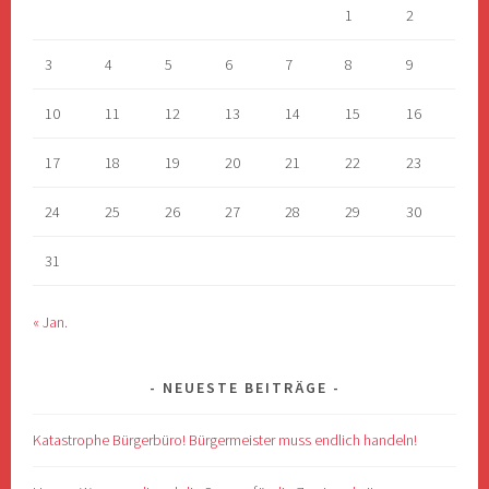
1
2
3
4
5
6
7
8
9
10
11
12
13
14
15
16
17
18
19
20
21
22
23
24
25
26
27
28
29
30
31
« Jan.
NEUESTE BEITRÄGE
Katastrophe Bürgerbüro! Bürgermeister muss endlich handeln!