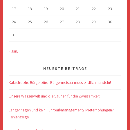
17
18
19
20
21
22
23
24
25
26
27
28
29
30
31
« Jan.
NEUESTE BEITRÄGE
Katastrophe Bürgerbüro! Bürgermeister muss endlich handeln!
Unsere Wasserwelt und die Saunen für die Zweisamkeit
Langenhagen und kein Fuhrparkmanagement? Mieterhöhungen?
Fehlanzeige