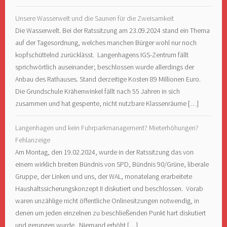
Unsere Wasserwelt und die Saunen für die Zweisamkeit
Die Wasserwelt. Bei der Ratssitzung am 23.09.2024 stand ein Thema
auf der Tagesordnung, welches manchen Bürger wohl nur noch
kopfschüttelnd zurücklässt. Langenhagens IGS-Zentrum fällt
sprichwörtlich auseinander; beschlossen wurde allerdings der
Anbau des Rathauses. Stand derzeitige Kosten 89 Millionen Euro.
Die Grundschule Krähenwinkel fällt nach 55 Jahren in sich
zusammen und hat gesperrte, nicht nutzbare Klassenräume […]
Langenhagen und kein Fuhrparkmanagement? Mieterhöhungen?
Fehlanzeige
Am Montag, den 19.02.2024, wurde in der Ratssitzung das von
einem wirklich breiten Bündnis von SPD, Bündnis 90/Grüne, liberale
Gruppe, der Linken und uns, der WAL, monatelang erarbeitete
Haushaltssicherungskonzept II diskutiert und beschlossen. Vorab
waren unzählige nicht öffentliche Onlinesitzungen notwendig, in
denen um jeden einzelnen zu beschließenden Punkt hart diskutiert
und gerungen wurde. Niemand erhöht […]