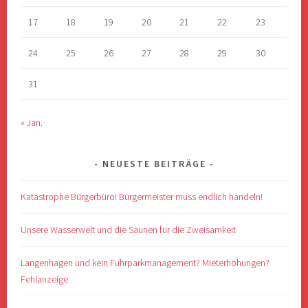
17
18
19
20
21
22
23
24
25
26
27
28
29
30
31
« Jan.
NEUESTE BEITRÄGE
Katastrophe Bürgerbüro! Bürgermeister muss endlich handeln!
Unsere Wasserwelt und die Saunen für die Zweisamkeit
Langenhagen und kein Fuhrparkmanagement? Mieterhöhungen?
Fehlanzeige