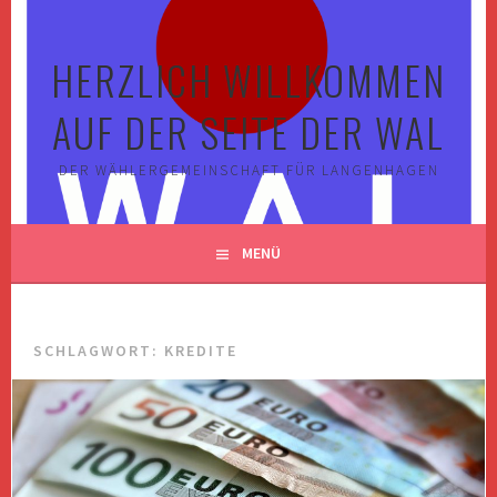
Springe
zum
HERZLICH WILLKOMMEN
Inhalt
AUF DER SEITE DER WAL
DER WÄHLERGEMEINSCHAFT FÜR LANGENHAGEN
MENÜ
SCHLAGWORT:
KREDITE