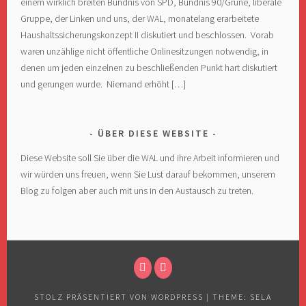
einem wirklich breiten Bündnis von SPD, Bündnis 90/Grüne, liberale
Gruppe, der Linken und uns, der WAL, monatelang erarbeitete
Haushaltssicherungskonzept II diskutiert und beschlossen. Vorab
waren unzählige nicht öffentliche Onlinesitzungen notwendig, in
denen um jeden einzelnen zu beschließenden Punkt hart diskutiert
und gerungen wurde. Niemand erhöht […]
ÜBER DIESE WEBSITE
Diese Website soll Sie über die WAL und ihre Arbeit informieren und
wir würden uns freuen, wenn Sie Lust darauf bekommen, unserem
Blog zu folgen aber auch mit uns in den Austausch zu treten.
FACEBOOK
E-
MAIL
STOLZ PRÄSENTIERT VON WORDPRESS
|
THEME: SELA