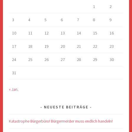
1
2
3
4
5
6
7
8
9
10
11
12
13
14
15
16
17
18
19
20
21
22
23
24
25
26
27
28
29
30
31
« Jan.
NEUESTE BEITRÄGE
Katastrophe Bürgerbüro! Bürgermeister muss endlich handeln!