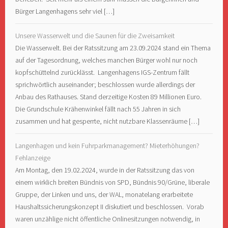
Bürger Langenhagens sehr viel […]
Unsere Wasserwelt und die Saunen für die Zweisamkeit
Die Wasserwelt. Bei der Ratssitzung am 23.09.2024 stand ein Thema
auf der Tagesordnung, welches manchen Bürger wohl nur noch
kopfschüttelnd zurücklässt. Langenhagens IGS-Zentrum fällt
sprichwörtlich auseinander; beschlossen wurde allerdings der
Anbau des Rathauses. Stand derzeitige Kosten 89 Millionen Euro.
Die Grundschule Krähenwinkel fällt nach 55 Jahren in sich
zusammen und hat gesperrte, nicht nutzbare Klassenräume […]
Langenhagen und kein Fuhrparkmanagement? Mieterhöhungen?
Fehlanzeige
Am Montag, den 19.02.2024, wurde in der Ratssitzung das von
einem wirklich breiten Bündnis von SPD, Bündnis 90/Grüne, liberale
Gruppe, der Linken und uns, der WAL, monatelang erarbeitete
Haushaltssicherungskonzept II diskutiert und beschlossen. Vorab
waren unzählige nicht öffentliche Onlinesitzungen notwendig, in