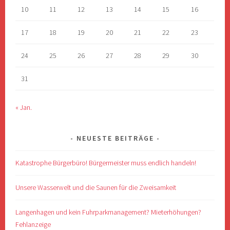
10
11
12
13
14
15
16
17
18
19
20
21
22
23
24
25
26
27
28
29
30
31
« Jan.
NEUESTE BEITRÄGE
Katastrophe Bürgerbüro! Bürgermeister muss endlich handeln!
Unsere Wasserwelt und die Saunen für die Zweisamkeit
Langenhagen und kein Fuhrparkmanagement? Mieterhöhungen?
Fehlanzeige