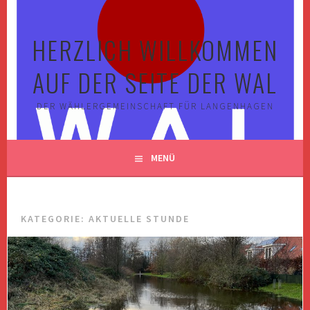
Springe
zum
HERZLICH WILLKOMMEN
Inhalt
AUF DER SEITE DER WAL
DER WÄHLERGEMEINSCHAFT FÜR LANGENHAGEN
MENÜ
KATEGORIE:
AKTUELLE STUNDE